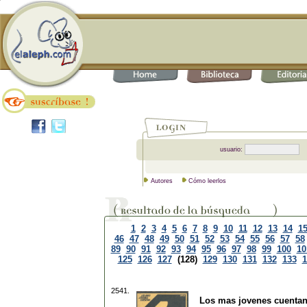
usuario:
Autores
Cómo leerlos
1
2
3
4
5
6
7
8
9
10
11
12
13
14
1
46
47
48
49
50
51
52
53
54
55
56
57
58
89
90
91
92
93
94
95
96
97
98
99
100
10
125
126
127
(128)
129
130
131
132
133
1
2541.
Los mas jovenes cuenta