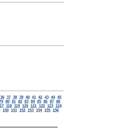
36
37
38
39
40
41
42
43
44
45
79
80
81
82
83
84
85
86
87
88
17
118
119
120
121
122
123
124
9
150
151
152
153
154
155
156