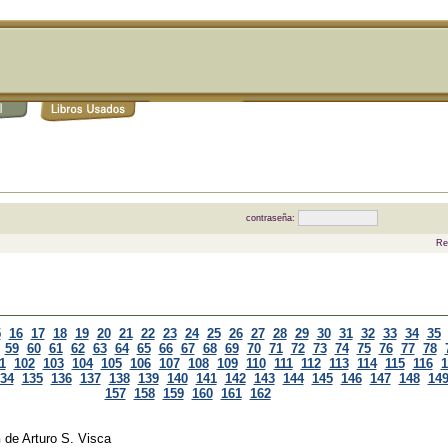
contraseña:
Re
5
16
17
18
19
20
21
22
23
24
25
26
27
28
29
30
31
32
33
34
35
59
60
61
62
63
64
65
66
67
68
69
70
71
72
73
74
75
76
77
78
1
102
103
104
105
106
107
108
109
110
111
112
113
114
115
116
1
34
135
136
137
138
139
140
141
142
143
144
145
146
147
148
14
157
158
159
160
161
162
n
de
Arturo S. Visca