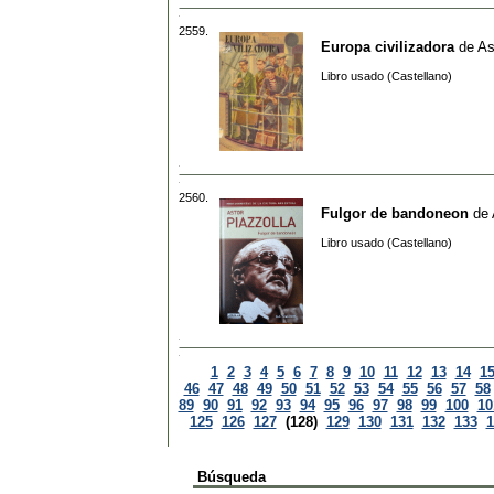
2559.
Europa civilizadora
de
As
Libro usado (Castellano)
2560.
Fulgor de bandoneon
de
Libro usado (Castellano)
1
2
3
4
5
6
7
8
9
10
11
12
13
14
1
46
47
48
49
50
51
52
53
54
55
56
57
58
89
90
91
92
93
94
95
96
97
98
99
100
10
125
126
127
(128)
129
130
131
132
133
1
Búsqueda