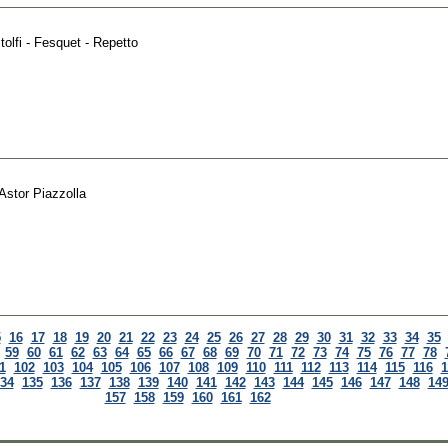
tolfi - Fesquet - Repetto
Astor Piazzolla
5
16
17
18
19
20
21
22
23
24
25
26
27
28
29
30
31
32
33
34
35
59
60
61
62
63
64
65
66
67
68
69
70
71
72
73
74
75
76
77
78
1
102
103
104
105
106
107
108
109
110
111
112
113
114
115
116
1
34
135
136
137
138
139
140
141
142
143
144
145
146
147
148
14
157
158
159
160
161
162