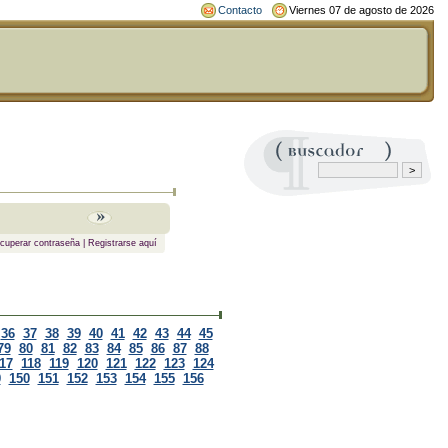
Contacto
Viernes 07 de agosto de 2026
cuperar contraseña
|
Registrarse aquí
36
37
38
39
40
41
42
43
44
45
79
80
81
82
83
84
85
86
87
88
17
118
119
120
121
122
123
124
9
150
151
152
153
154
155
156