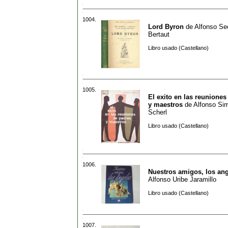
1004.
Lord Byron
de
Alfonso Sec
Bertaut
Libro usado (Castellano)
1005.
El exito en las reuniones
y maestros
de
Alfonso Si
Scherl
Libro usado (Castellano)
1006.
Nuestros amigos, los an
Alfonso Uribe Jaramillo
Libro usado (Castellano)
1007.