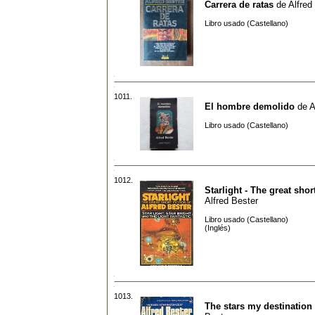
Carrera de ratas
de
Alfred
Libro usado (Castellano)
1011.
El hombre demolido
de
A
Libro usado (Castellano)
1012.
Starlight - The great short
Alfred Bester
Libro usado (Castellano)
(Inglés)
1013.
The stars my destination