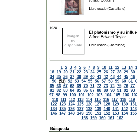
Alfred Doeblin
Libro usado (Castellano)
1020.
El platonismo y su influe
Alfred Edward Taylor
Libro usado (Castellano)
1
2
3
4
5
6
7
8
9
10
11
12
13
14
18
19
20
21
22
23
24
25
26
27
28
29
30
34
35
36
37
38
39
40
41
42
43
44
45
46
50
(51)
52
53
54
55
56
57
58
59
60
61
65
66
67
68
69
70
71
72
73
74
75
76
77
81
82
83
84
85
86
87
88
89
90
91
92
93
97
98
99
100
101
102
103
104
105
106
10
110
111
112
113
114
115
116
117
118
119
122
123
124
125
126
127
128
129
130
131
134
135
136
137
138
139
140
141
142
143
146
147
148
149
150
151
152
153
154
155
158
159
160
161
162
Búsqueda