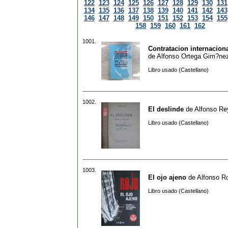
122
123
124
125
126
127
128
129
130
131
134
135
136
137
138
139
140
141
142
143
146
147
148
149
150
151
152
153
154
155
158
159
160
161
162
1001.
Contratacion internaciona
de
Alfonso Ortega Gim?ne
Libro usado (Castellano)
1002.
El deslinde
de
Alfonso Re
Libro usado (Castellano)
1003.
El ojo ajeno
de
Alfonso R
Libro usado (Castellano)