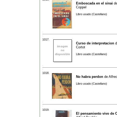
Emboscada en el sinai
d
Coppel
Libro usado (Castellano)
1017.
Curso de interpretacion
d
Cortot
Libro usado (Castellano)
1018.
No habra perdon
de
Alfre
Libro usado (Castellano)
1019.
El pensamiento vivo de 