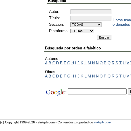
Búsqueda
Autor:
Título:
Libros usa
Sección:
ordenados
Plataforma:
Búsqueda por orden alfabético
Autores:
A
B
C
D
E
F
G
H
I
J
K
L
M
N
Ñ
O
P
Q
R
S
T
U
V
Obras:
A
B
C
D
E
F
G
H
I
J
K
L
M
N
Ñ
O
P
Q
R
S
T
U
V
(c) Copyright 1999-2026 - elaleph.com - Contenidos propiedad de
elaleph.com