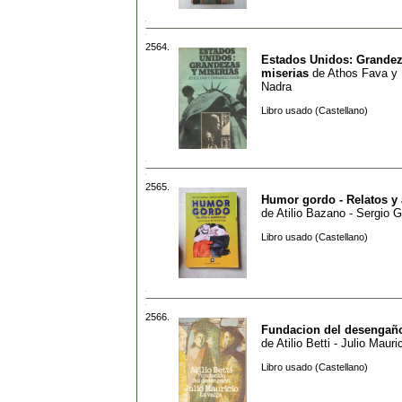
2564.
Estados Unidos: Grandez
miserias
de
Athos Fava y
Nadra
Libro usado (Castellano)
2565.
Humor gordo - Relatos y
de
Atilio Bazano - Sergio 
Libro usado (Castellano)
2566.
Fundacion del desengaño 
de
Atilio Betti - Julio Mauri
Libro usado (Castellano)