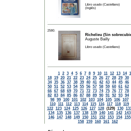
Libro usado (Castellano)
(Inglés)
2580.
Richelieu (Sin sobrecubie
Auguste Bailly
Libro usado (Castellano)
1
2
3
4
5
6
7
8
9
10
11
12
13
14
18
19
20
21
22
23
24
25
26
27
28
29
30
34
35
36
37
38
39
40
41
42
43
44
45
46
50
51
52
53
54
55
56
57
58
59
60
61
62
66
67
68
69
70
71
72
73
74
75
76
77
78
82
83
84
85
86
87
88
89
90
91
92
93
94
98
99
100
101
102
103
104
105
106
107
110
111
112
113
114
115
116
117
118
119
122
123
124
125
126
127
128
(129)
130
13
134
135
136
137
138
139
140
141
142
143
146
147
148
149
150
151
152
153
154
155
158
159
160
161
162