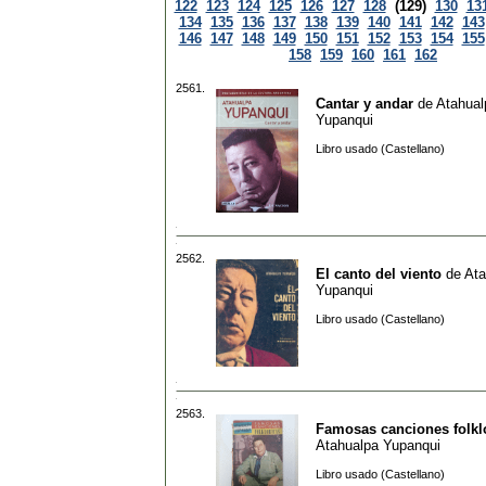
122
123
124
125
126
127
128
(129)
130
13
134
135
136
137
138
139
140
141
142
143
146
147
148
149
150
151
152
153
154
155
158
159
160
161
162
2561.
Cantar y andar
de
Atahual
Yupanqui
Libro usado (Castellano)
2562.
El canto del viento
de
Ata
Yupanqui
Libro usado (Castellano)
2563.
Famosas canciones folkl
Atahualpa Yupanqui
Libro usado (Castellano)