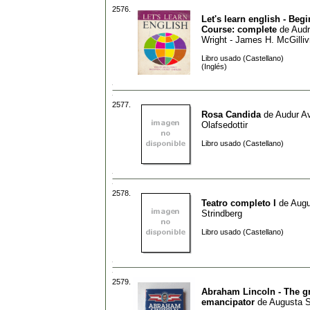
2576.
Let's learn english - Beg
Course: complete
de
Audr
Wright - James H. McGilliv
Libro usado (Castellano)
(Inglés)
2577.
Rosa Candida
de
Audur A
Olafsedottir
Libro usado (Castellano)
2578.
Teatro completo I
de
Augu
Strindberg
Libro usado (Castellano)
2579.
Abraham Lincoln - The g
emancipator
de
Augusta 