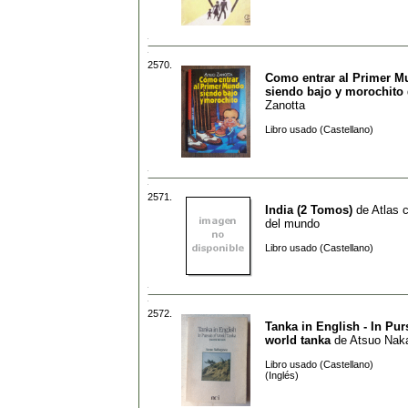
2570.
Como entrar al Primer 
siendo bajo y morochito
Zanotta
Libro usado (Castellano)
2571.
India (2 Tomos)
de
Atlas c
del mundo
Libro usado (Castellano)
2572.
Tanka in English - In Purs
world tanka
de
Atsuo Nak
Libro usado (Castellano)
(Inglés)