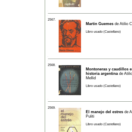
2567.
Martin Guemes
de
Atilio 
Libro usado (Castellano)
2568.
Montoneras y caudillos e
historia argentina
de
Atil
Mellid
Libro usado (Castellano)
2569.
El manejo del estres
de
A
Puliti
Libro usado (Castellano)