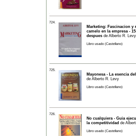
724.
Marketing: Fascinacion y r
camelo en la empresa - 1
despues
de
Alberto R. Levy
Libro usado (Castellano)
725.
Mayonesa - La esencia de
de
Alberto R. Levy
Libro usado (Castellano)
726.
No cualquiera - Guia ejecu
la competitividad
de
Alber
Libro usado (Castellano)