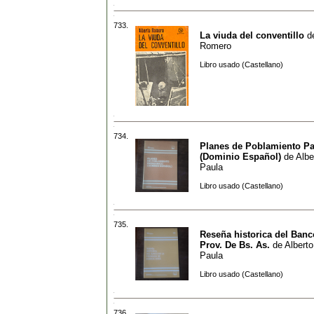
733.
La viuda del conventillo
d
Romero
Libro usado (Castellano)
734.
Planes de Poblamiento P
(Dominio Español)
de
Albe
Paula
Libro usado (Castellano)
735.
Reseña historica del Banc
Prov. De Bs. As.
de
Alberto
Paula
Libro usado (Castellano)
736.