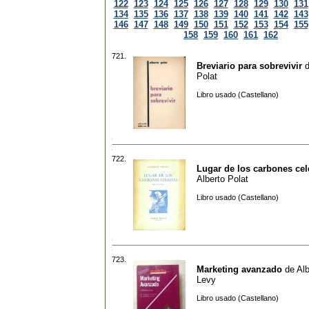
122
123
124
125
126
127
128
129
130
131
134
135
136
137
138
139
140
141
142
143
146
147
148
149
150
151
152
153
154
155
158
159
160
161
162
721.
Breviario para sobrevivir
Polat
Libro usado (Castellano)
722.
Lugar de los carbones cel
Alberto Polat
Libro usado (Castellano)
723.
Marketing avanzado
de
Alb
Levy
Libro usado (Castellano)