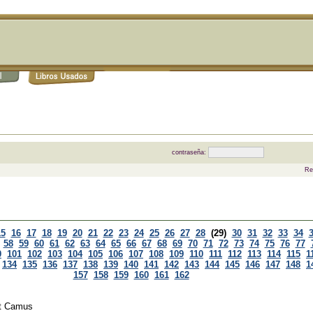
contraseña:
Re
15
16
17
18
19
20
21
22
23
24
25
26
27
28
(29)
30
31
32
33
34
58
59
60
61
62
63
64
65
66
67
68
69
70
71
72
73
74
75
76
77
0
101
102
103
104
105
106
107
108
109
110
111
112
113
114
115
1
134
135
136
137
138
139
140
141
142
143
144
145
146
147
148
1
157
158
159
160
161
162
rt Camus