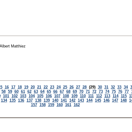
Albert Matthiez
15
16
17
18
19
20
21
22
23
24
25
26
27
28
(29)
30
31
32
33
34
58
59
60
61
62
63
64
65
66
67
68
69
70
71
72
73
74
75
76
77
0
101
102
103
104
105
106
107
108
109
110
111
112
113
114
115
1
134
135
136
137
138
139
140
141
142
143
144
145
146
147
148
1
157
158
159
160
161
162