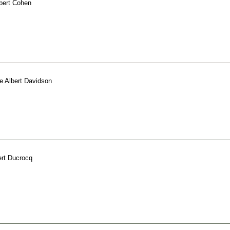
bert Cohen
e
Albert Davidson
ert Ducrocq