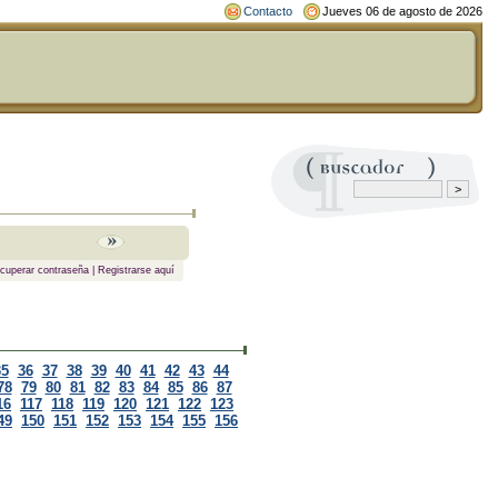
Contacto
Jueves 06 de agosto de 2026
cuperar contraseña
|
Registrarse aquí
35
36
37
38
39
40
41
42
43
44
78
79
80
81
82
83
84
85
86
87
16
117
118
119
120
121
122
123
49
150
151
152
153
154
155
156