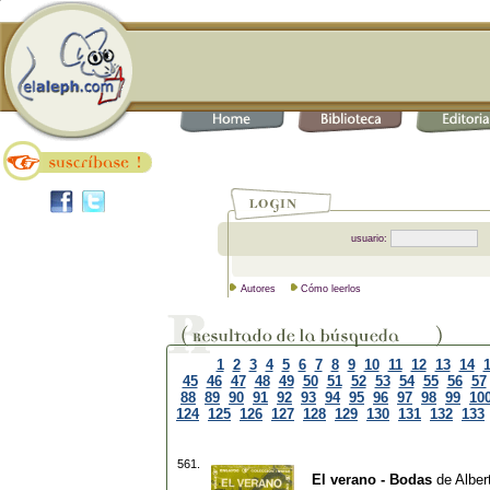
usuario:
Autores
Cómo leerlos
1
2
3
4
5
6
7
8
9
10
11
12
13
14
45
46
47
48
49
50
51
52
53
54
55
56
57
88
89
90
91
92
93
94
95
96
97
98
99
10
124
125
126
127
128
129
130
131
132
133
561.
El verano - Bodas
de
Albe