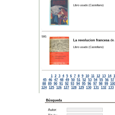
Libro usado (Castellano)
580.
La revolucion francesa
de
Libro usado (Castellano)
1
2
3
4
5
6
7
8
9
10
11
12
13
14
45
46
47
48
49
50
51
52
53
54
55
56
57
88
89
90
91
92
93
94
95
96
97
98
99
10
124
125
126
127
128
129
130
131
132
133
Búsqueda
Autor: