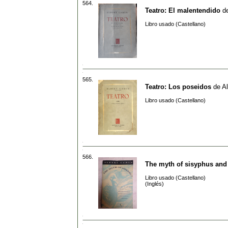
564.
Teatro: El malentendido
d
Libro usado (Castellano)
565.
Teatro: Los poseidos
de
A
Libro usado (Castellano)
566.
The myth of sisyphus and
Libro usado (Castellano)
(Inglés)