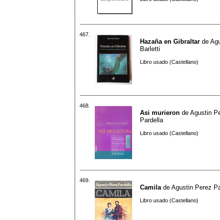
467.
Hazaña en Gibraltar
de
Agu
Barletti
Libro usado (Castellano)
468.
Asi murieron
de
Agustin P
Pardella
Libro usado (Castellano)
469.
Camila
de
Agustin Perez Pa
Libro usado (Castellano)