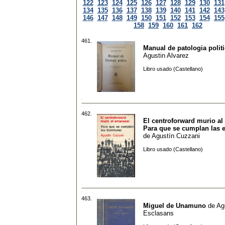
122
123
124
125
126
127
128
129
130
131
134
135
136
137
138
139
140
141
142
143
146
147
148
149
150
151
152
153
154
155
158
159
160
161
162
461.
Manual de patologia polit
Agustin Alvarez
Libro usado (Castellano)
462.
El centroforward murio al
Para que se cumplan las e
de
Agustín Cuzzani
Libro usado (Castellano)
463.
Miguel de Unamuno
de
Ag
Esclasans