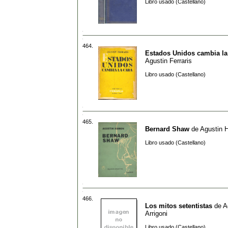
Libro usado (Castellano)
464.
Estados Unidos cambia la
Agustin Ferraris
Libro usado (Castellano)
465.
Bernard Shaw
de
Agustin 
Libro usado (Castellano)
466.
Los mitos setentistas
de
A
Arrigoni
Libro usado (Castellano)