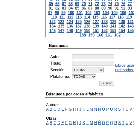
65
66
67
68
69
70
71
72
73
74
75
76
77
81
82
83
84
85
86
87
88
89
90
91
92
93
97
98
99
100
101
102
103
104
105
106
10
110
111
112
113
114
115
116
117
118
119
122
123
124
125
126
127
128
129
130
131
134
135
136
137
138
139
140
141
142
143
146
147
148
149
150
151
152
153
154
155
158
159
160
161
162
Búsqueda
Autor:
Título:
Libros usa
Sección:
ordenados
Plataforma:
Búsqueda por orden alfabético
Autores:
A
B
C
D
E
F
G
H
I
J
K
L
M
N
Ñ
O
P
Q
R
S
T
U
V
Obras:
A
B
C
D
E
F
G
H
I
J
K
L
M
N
Ñ
O
P
Q
R
S
T
U
V