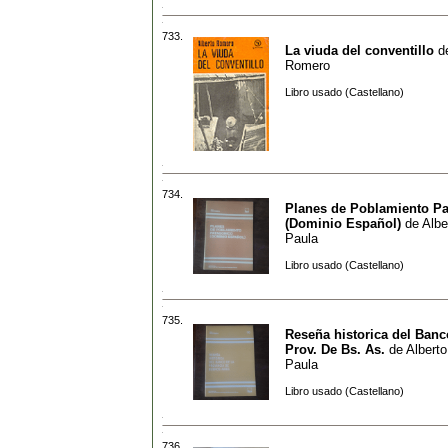
733.
La viuda del conventillo
d
Romero
Libro usado (Castellano)
734.
Planes de Poblamiento P
(Dominio Español)
de
Albe
Paula
Libro usado (Castellano)
735.
Reseña historica del Banc
Prov. De Bs. As.
de
Alberto
Paula
Libro usado (Castellano)
736.