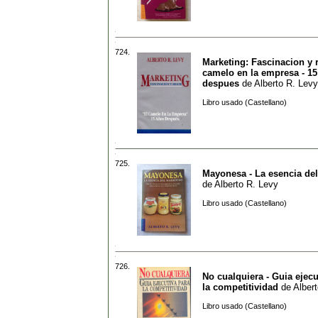
724.
Marketing: Fascinacion y r
camelo en la empresa - 1
despues
de
Alberto R. Levy
Libro usado (Castellano)
725.
Mayonesa - La esencia de
de
Alberto R. Levy
Libro usado (Castellano)
726.
No cualquiera - Guia ejecu
la competitividad
de
Alber
Libro usado (Castellano)