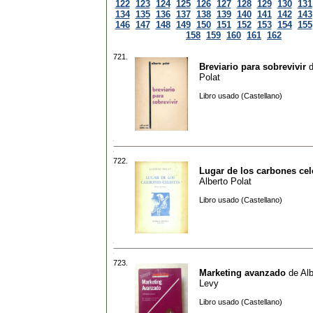
122
123
124
125
126
127
128
129
130
131
134
135
136
137
138
139
140
141
142
143
146
147
148
149
150
151
152
153
154
155
158
159
160
161
162
721.
Breviario para sobrevivir
Polat
Libro usado (Castellano)
722.
Lugar de los carbones cel
Alberto Polat
Libro usado (Castellano)
723.
Marketing avanzado
de
Alb
Levy
Libro usado (Castellano)