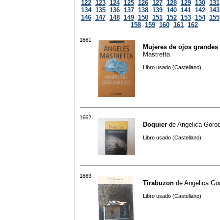
122
123
124
125
126
127
128
129
130
131
134
135
136
137
138
139
140
141
142
143
146
147
148
149
150
151
152
153
154
155
158
159
160
161
162
1661.
Mujeres de ojos grandes
Mastretta
Libro usado (Castellano)
1662.
Doquier
de
Angelica Gorod
Libro usado (Castellano)
1663.
Tirabuzon
de
Angelica Go
Libro usado (Castellano)