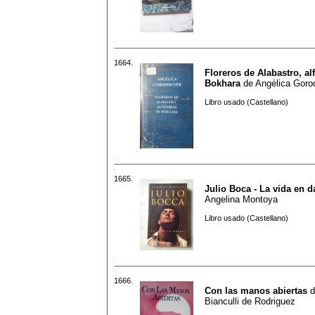
1664.
Floreros de Alabastro, a
Bokhara
de
Angélica Goro
Libro usado (Castellano)
1665.
Julio Boca - La vida en 
Angelina Montoya
Libro usado (Castellano)
1666.
Con las manos abiertas
d
Bianculli de Rodriguez