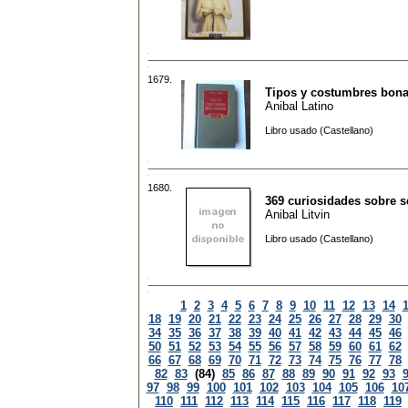
1679.
Tipos y costumbres bon
Anibal Latino
Libro usado (Castellano)
1680.
369 curiosidades sobre 
Anibal Litvin
Libro usado (Castellano)
1
2
3
4
5
6
7
8
9
10
11
12
13
14
18
19
20
21
22
23
24
25
26
27
28
29
30
34
35
36
37
38
39
40
41
42
43
44
45
46
50
51
52
53
54
55
56
57
58
59
60
61
62
66
67
68
69
70
71
72
73
74
75
76
77
78
82
83
(84)
85
86
87
88
89
90
91
92
93
97
98
99
100
101
102
103
104
105
106
10
110
111
112
113
114
115
116
117
118
119