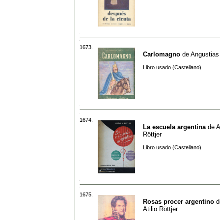
1673.
Carlomagno
de
Angustias
Libro usado (Castellano)
1674.
La escuela argentina
de
A
Röttjer
Libro usado (Castellano)
1675.
Rosas procer argentino
d
Atilio Röttjer