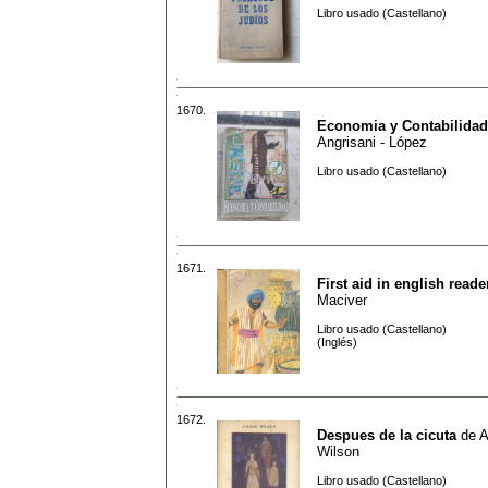
Libro usado (Castellano)
1670.
Economia y Contabilidad
Angrisani - López
Libro usado (Castellano)
1671.
First aid in english reade
Maciver
Libro usado (Castellano)
(Inglés)
1672.
Despues de la cicuta
de
A
Wilson
Libro usado (Castellano)