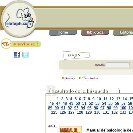
usuario:
Autores
Cómo leerlos
1
2
3
4
5
6
7
8
9
10
11
12
13
14
1
46
47
48
49
50
51
52
53
54
55
56
57
58
89
90
91
92
93
94
95
96
97
98
99
100
10
125
126
127
128
129
130
131
132
133
13
3021.
Manual de psicologia
de