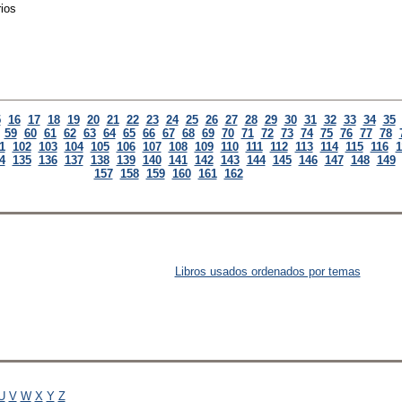
rios
5
16
17
18
19
20
21
22
23
24
25
26
27
28
29
30
31
32
33
34
35
59
60
61
62
63
64
65
66
67
68
69
70
71
72
73
74
75
76
77
78
1
102
103
104
105
106
107
108
109
110
111
112
113
114
115
116
1
4
135
136
137
138
139
140
141
142
143
144
145
146
147
148
149
157
158
159
160
161
162
Libros usados ordenados por temas
U
V
W
X
Y
Z