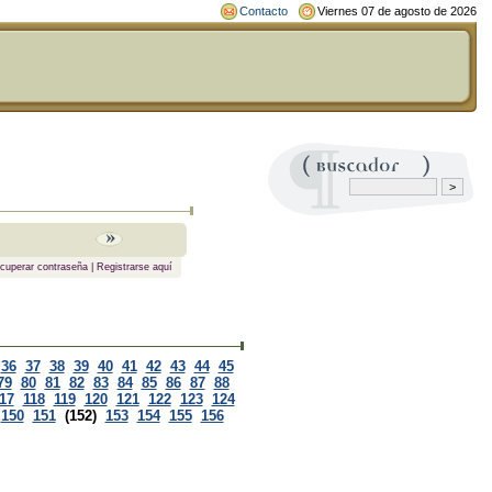
Contacto
Viernes 07 de agosto de 2026
cuperar contraseña
|
Registrarse aquí
36
37
38
39
40
41
42
43
44
45
79
80
81
82
83
84
85
86
87
88
17
118
119
120
121
122
123
124
150
151
(152)
153
154
155
156