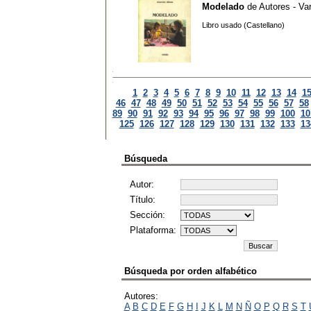
Modelado
de
Autores - Va
Libro usado (Castellano)
1
2
3
4
5
6
7
8
9
10
11
12
13
14
1
46
47
48
49
50
51
52
53
54
55
56
57
58
89
90
91
92
93
94
95
96
97
98
99
100
10
125
126
127
128
129
130
131
132
133
13
Búsqueda
Autor:
Título:
Sección:
Plataforma:
Búsqueda por orden alfabético
Autores:
A
B
C
D
E
F
G
H
I
J
K
L
M
N
Ñ
O
P
Q
R
S
T