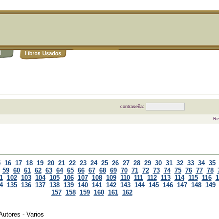
contraseña:
Re
5
16
17
18
19
20
21
22
23
24
25
26
27
28
29
30
31
32
33
34
35
59
60
61
62
63
64
65
66
67
68
69
70
71
72
73
74
75
76
77
78
1
102
103
104
105
106
107
108
109
110
111
112
113
114
115
116
1
4
135
136
137
138
139
140
141
142
143
144
145
146
147
148
149
157
158
159
160
161
162
Autores - Varios