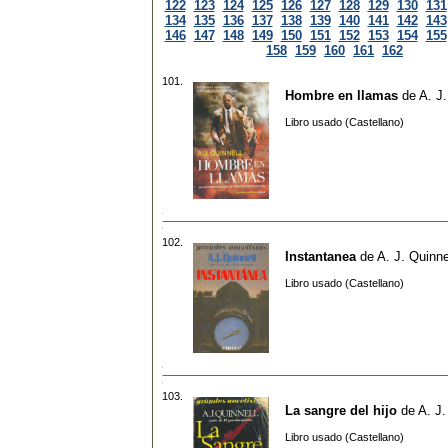
122
123
124
125
126
127
128
129
130
131
134
135
136
137
138
139
140
141
142
143
146
147
148
149
150
151
152
153
154
155
158
159
160
161
162
101.
Hombre en llamas
de
A. J.
Libro usado (Castellano)
102.
Instantanea
de
A. J. Quinne
Libro usado (Castellano)
103.
La sangre del hijo
de
A. J.
Libro usado (Castellano)