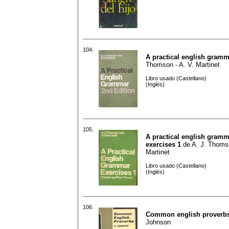
104.
A practical english gramm
Thomson - A. V. Martinet
Libro usado (Castellano)
(Inglés)
105.
A practical english gramm
exercises 1
de
A. J. Thomso
Martinet
Libro usado (Castellano)
(Inglés)
106.
Common english proverb
Johnson