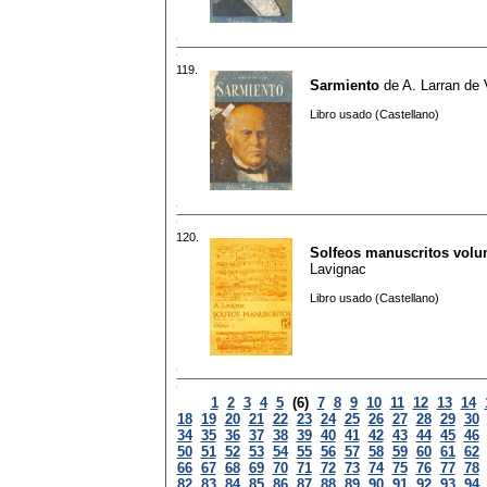
119.
Sarmiento
de
A. Larran de 
Libro usado (Castellano)
120.
Solfeos manuscritos vol
Lavignac
Libro usado (Castellano)
1
2
3
4
5
(6)
7
8
9
10
11
12
13
14
18
19
20
21
22
23
24
25
26
27
28
29
30
34
35
36
37
38
39
40
41
42
43
44
45
46
50
51
52
53
54
55
56
57
58
59
60
61
62
66
67
68
69
70
71
72
73
74
75
76
77
78
82
83
84
85
86
87
88
89
90
91
92
93
94