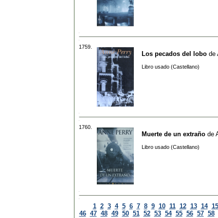
1759.
Los pecados del lobo
de
Libro usado (Castellano)
1760.
Muerte de un extraño
de
Libro usado (Castellano)
1
2
3
4
5
6
7
8
9
10
11
12
13
14
1
46
47
48
49
50
51
52
53
54
55
56
57
58