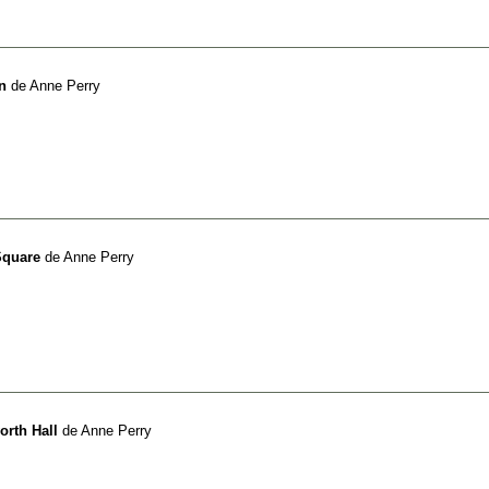
n
de
Anne Perry
Square
de
Anne Perry
orth Hall
de
Anne Perry