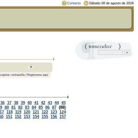
Contacto
Sábado 08 de agosto de 2026
cuperar contraseña
|
Registrarse aquí
36
37
38
39
40
41
42
43
44
45
9
80
81
82
83
84
85
86
87
(88)
17
118
119
120
121
122
123
124
50
151
152
153
154
155
156
157