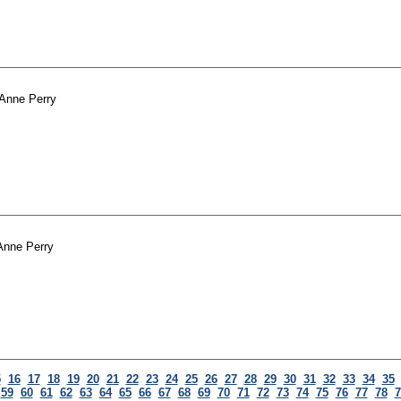
Anne Perry
Anne Perry
5
16
17
18
19
20
21
22
23
24
25
26
27
28
29
30
31
32
33
34
35
59
60
61
62
63
64
65
66
67
68
69
70
71
72
73
74
75
76
77
78
7