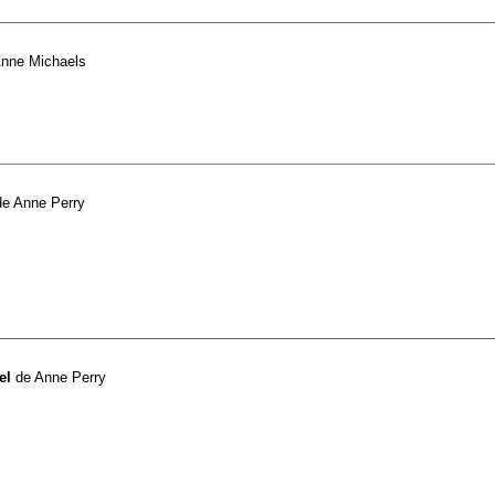
nne Michaels
de
Anne Perry
el
de
Anne Perry