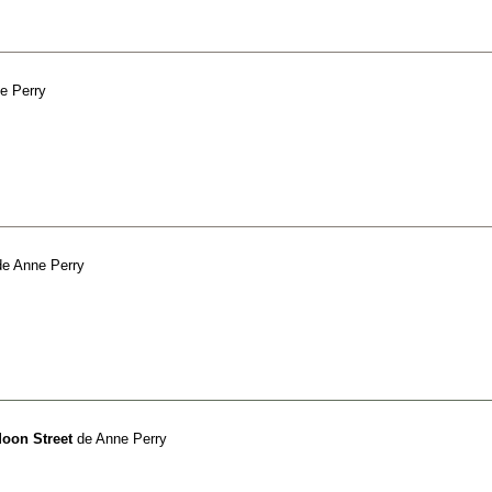
e Perry
de
Anne Perry
Moon Street
de
Anne Perry