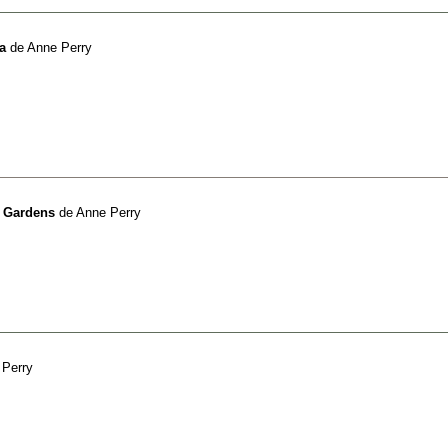
a
de
Anne Perry
k Gardens
de
Anne Perry
 Perry