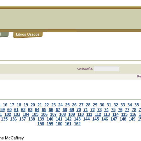
contraseña:
Re
5
16
17
18
19
20
21
22
23
24
25
26
27
28
29
30
31
32
33
34
35
59
60
61
62
63
64
65
66
67
68
69
70
71
72
73
74
75
76
77
78
7
1
102
103
104
105
106
107
108
109
110
111
112
113
114
115
116
1
135
136
137
138
139
140
141
142
143
144
145
146
147
148
149
1
158
159
160
161
162
ne McCaffrey