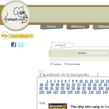
usuario:
Autores
Cómo leerlos
1
2
3
4
5
6
7
8
9
10
11
12
13
14
1
46
47
48
49
50
51
52
53
54
55
56
57
58
89
90
91
92
93
94
95
96
97
98
99
100
10
125
126
127
128
129
130
131
132
133
134
1741.
The ship who sang
de
An