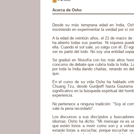
Acerca de Osho
Desde su más temprana edad en India, Osho f
insistiendo en experimentar la verdad por sí 
A la edad de veintiún años, el 21 de marzo de
ha abierto todas sus puertas. Ni siquiera pued
ella. Cuando el sol sale, yo salgo con él. El e
ser es parte del todo. No soy una entidad sepa
Se graduó en filosofía con los más altos hon
concurso de debate que cubría toda la India. L
por toda la India dando charlas, retando en deb
quo.
En el curso de su vida Osho ha hablado vir
Chuang Tzu, desde Gurdjieff hasta Gautama 
significativo en la búsqueda espiritual del ho
experiencia.
No pertenece a ninguna tradición: "Soy el com
vale la pena recordarlo".
Los discursos a sus discípulos y buscadores
idiomas. Osho ha dicho: "Mi mensaje no es una
que estén listos a morir como son y a volve
estarán listas a escuchar, porque escuchar va 