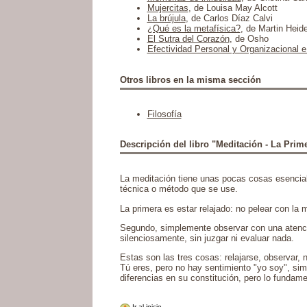
Mujercitas
, de Louisa May Alcott
La brújula
, de Carlos Díaz Calvi
¿Qué es la metafísica?
, de Martin Heid
El Sutra del Corazón
, de Osho
Efectividad Personal y Organizacional e
Otros libros en la misma sección
Filosofía
Descripción del libro "Meditación - La Prime
La meditación tiene unas pocas cosas esencial
técnica o método que se use.
La primera es estar relajado: no pelear con la 
Segundo, simplemente observar con una atención
silenciosamente, sin juzgar ni evaluar nada.
Estas son las tres cosas: relajarse, observar, 
Tú eres, pero no hay sentimiento "yo soy", si
diferencias en su constitución, pero lo fundame
Ir al inicio