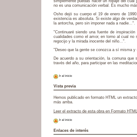
simplemente puedas hacer un ropaje del cual 
no es una comunicación verbal. Es mucho más 
Osho dejó su cuerpo el 19 de enero de 1990.
existencia es absoluta. Si existe algo de verd
la antorcha, pero sin imponer nada a nadie...".
"Continuaré siendo una fuente de inspiració
cualidades como el amor, en torno al cual no 
regocijo y la mirada inocente del niño...".
"Deseo que la gente se conozca a sí misma y q
De acuerdo a su orientación, la comuna que s
través del año, para participar en las meditac
Ir al inicio
Vista previa
Hemos publicado en formato HTML un extracto de 
más arriba.
Leer el extracto de esta obra en Formato HTM
Ir al inicio
Enlaces de interés