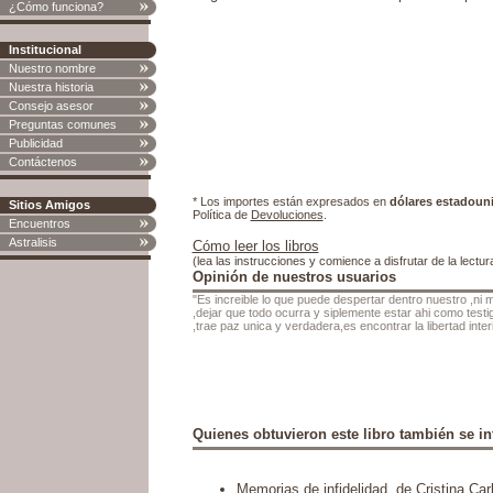
¿Cómo funciona?
Institucional
Nuestro nombre
Nuestra historia
Consejo asesor
Preguntas comunes
Publicidad
Contáctenos
* Los importes están expresados en
dólares estadoun
Sitios Amigos
Política de
Devoluciones
.
Encuentros
Astralisis
Cómo leer los libros
(lea las instrucciones y comience a disfrutar de la lectur
Opinión de nuestros usuarios
"Es increible lo que puede despertar dentro nuestro ,ni
,dejar que todo ocurra y siplemente estar ahi como test
,trae paz unica y verdadera,es encontrar la libertad interi
Quienes obtuvieron este libro también se in
Memorias de infidelidad
, de Cristina Car