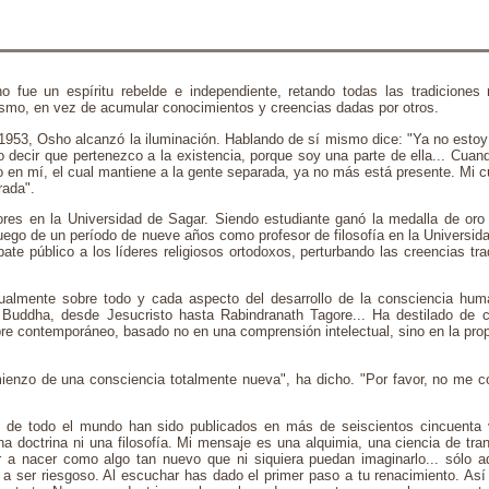
ue un espíritu rebelde e independiente, retando todas las tradiciones re
mismo, en vez de acumular conocimientos y creencias dadas por otros.
 1953, Osho alcanzó la iluminación. Hablando de sí mismo dice: "Ya no esto
o decir que pertenezco a la existencia, porque soy una parte de ella... Cuand
go en mí, el cual mantiene a la gente separada, ya no más está presente. Mi c
rada".
ores en la Universidad de Sagar. Siendo estudiante ganó la medalla de oro 
uego de un período de nueve años como profesor de filosofía en la Universida
ate público a los líderes religiosos ortodoxos, perturbando las creencias tra
tualmente sobre todo y cada aspecto del desarrollo de la consciencia h
Buddha, desde Jesucristo hasta Rabindranath Tagore... Ha destilado de 
mbre contemporáneo, basado no en una comprensión intelectual, sino en la pro
ienzo de una consciencia totalmente nueva", ha dicho. "Por favor, no me co
 de todo el mundo han sido publicados en más de seiscientos cincuenta v
 doctrina ni una filosofía. Mi mensaje es una alquimia, una ciencia de tra
r a nacer como algo tan nuevo que ni siquiera puedan imaginarlo... sólo 
a ser riesgoso. Al escuchar has dado el primer paso a tu renacimiento. Así 