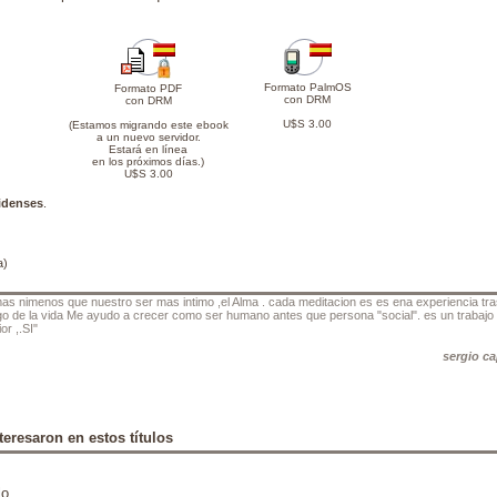
Formato PalmOS
Formato PDF
con DRM
con DRM
U$S 3.00
(Estamos migrando este ebook
a un nuevo servidor.
Estará en línea
en los próximos días.)
U$S 3.00
idenses
.
a)
 mas nimenos que nuestro ser mas intimo ,el Alma . cada meditacion es es ena experiencia tr
igo de la vida Me ayudo a crecer como ser humano antes que persona "social". es un trabajo 
or ,.SI"
sergio c
teresaron en estos títulos
lo