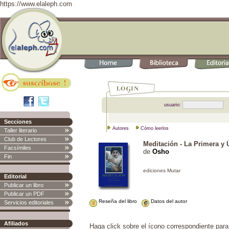
https://www.elaleph.com
usuario:
Secciones
Autores
Cómo leerlos
Taller literario
Club de Lectores
Meditación - La Primera y 
Facsímiles
de
Osho
Fin
Editorial
Publicar un libro
Publicar un PDF
Reseña del libro
Datos del autor
Servicios editoriales
Afiliados
Haga click sobre el ícono correspondiente para i