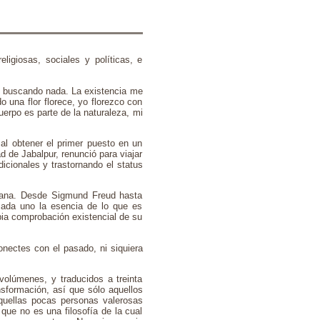
ligiosas, sociales y políticas, e
y buscando nada. La existencia me
o una flor florece, yo florezco con
uerpo es parte de la naturaleza, mi
al obtener el primer puesto en un
d de Jabalpur, renunció para viajar
dicionales y trastornando el status
umana. Desde Sigmund Freud hasta
cada uno la esencia de lo que es
pia comprobación existencial de su
nectes con el pasado, ni siquiera
olúmenes, y traducidos a treinta
nsformación, así que sólo aquellos
aquellas pocas personas valerosas
que no es una filosofía de la cual