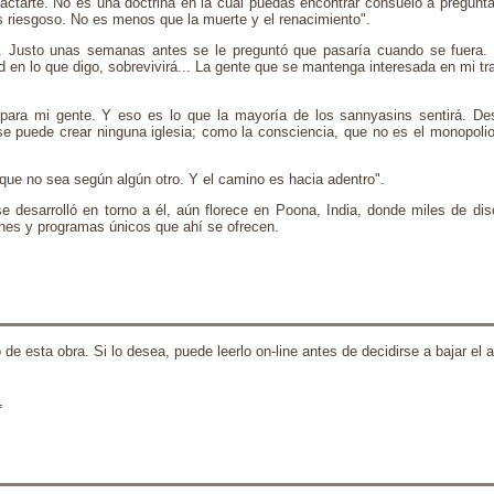
jactarte. No es una doctrina en la cual puedas encontrar consuelo a pregun
riesgoso. No es menos que la muerte y el renacimiento".
 Justo unas semanas antes se le preguntó que pasaría cuando se fuera. E
ad en lo que digo, sobrevivirá... La gente que se mantenga interesada en mi t
n para mi gente. Y eso es lo que la mayoría de los sannyasins sentirá. D
se puede crear ninguna iglesia; como la consciencia, que no es el monopolio
ue no sea según algún otro. Y el camino es hacia adentro".
e desarrolló en torno a él, aún florece en Poona, India, donde miles de di
iones y programas únicos que ahí se ofrecen.
esta obra. Si lo desea, puede leerlo on-line antes de decidirse a bajar el ar
L