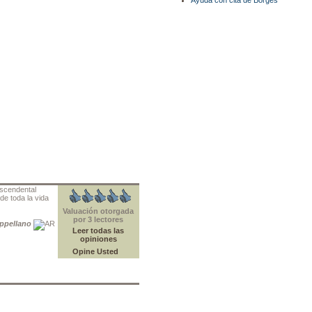
Ayuda con cita de Borges
ascendental
de toda la vida
Valuación otorgada
por 3 lectores
appellano
Leer todas las
opiniones
Opine Usted