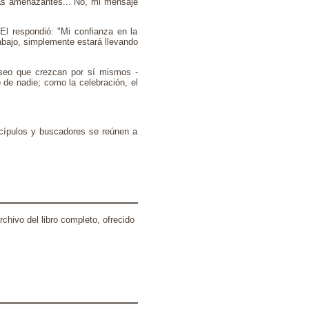
tas amenazantes... No, mi mensaje
l respondió: "Mi confianza en la
rabajo, simplemente estará llevando
eseo que crezcan por sí mismos -
 de nadie; como la celebración, el
scípulos y buscadores se reúnen a
chivo del libro completo, ofrecido