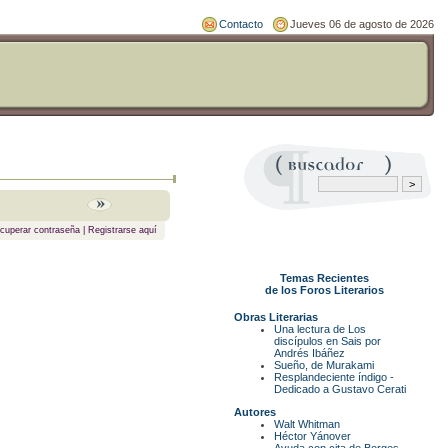
Contacto
Jueves 06 de agosto de 2026
cuperar contraseña
|
Registrarse aquí
Temas Recientes
de los Foros Literarios
Obras Literarias
Una lectura de Los
discípulos en Sais por
Andrés Ibáñez
Sueño, de Murakami
Resplandeciente índigo -
Dedicado a Gustavo Cerati
Autores
Walt Whitman
Héctor Yánover