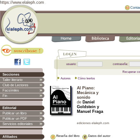
https://www.elaleph.com
Conta
usuario:
contraseña:
Recuperar co
Secciones
Autores
Cómo leerlos
Taller literario
Club de Lectores
Al Piano:
Facsímiles
Mecánica y
Fin
sonido
de
Daniel
Goldstein y
Editorial
Manuel Fraga
Publicar un libro
Publicar un PDF
Servicios editoriales
Reseña del libro
Datos del autor
Afiliados