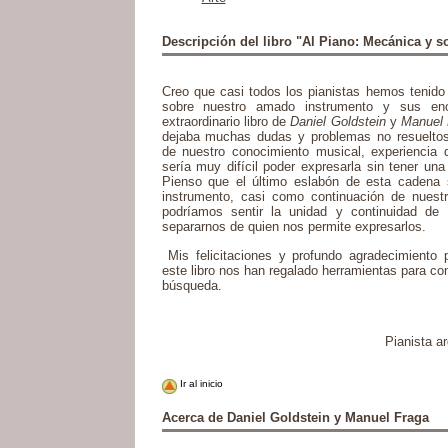
Descripción del libro "Al Piano: Mecánica y s
Creo que casi todos los pianistas hemos tenido
sobre nuestro amado instrumento y sus eno
extraordinario libro de
Daniel Goldstein
y
Manuel 
dejaba muchas dudas y problemas no resueltos.
de nuestro conocimiento musical, experiencia 
sería muy difícil poder expresarla sin tener un
Pienso que el último eslabón de esta cadena 
instrumento, casi como continuación de nuest
podríamos sentir la unidad y continuidad de 
separarnos de quien nos permite expresarlos.
Mis felicitaciones y profundo agradecimiento
este libro nos han regalado herramientas para co
búsqueda.
Pianista ar
Ir al inicio
Acerca de Daniel Goldstein y Manuel Fraga