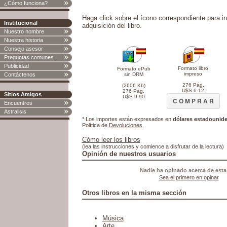
¿Cómo funciona?
Haga click sobre el ícono correspondiente para in
Institucional
adquisición del libro.
Nuestro nombre
Nuestra historia
Consejo asesor
Preguntas comunes
Publicidad
Formato libro
Formato ePub
impreso
Contáctenos
sin DRM
276 Pág.
(2606 Kb)
U$S 6.12
276 Pág.
Sitios Amigos
U$S 9.90
C O M P R A R
Encuentros
Astralisis
* Los importes están expresados en
dólares estadounid
Política de
Devoluciones
.
Cómo leer los libros
(lea las instrucciones y comience a disfrutar de la lectura)
Opinión de nuestros usuarios
Nadie ha opinado acerca de esta
Sea el primero en opinar
Otros libros en la misma sección
Música
Arte