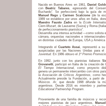
Nacido en Buenos Aires en 1961,
Daniel Golds
con
Beatriz Tabares
, egresando del Conserv
Buchardo”. Se perfeccionó bajo la guía de 
Manuel Rego
y
Carmen Scalcione
(de la es
1989 se establece por unos años en Italia, don
Maestro Fausto Zadra
en la
Ecole Internati
Ciem-Mozart
, de Lausanne (Suiza) y Roma (Italia
de perfeccionamiento pianístico”.
Desarrolla una intensa actividad —como solista 
cámara, orquestas nacionales e internacionales
en distintas ciudades de Europa, USA y América 
Integrando el
Cuarteto Assai
, representó a su
auspiciadas por las Naciones Unidas para el
Juventud
. En 1986 obtuvo el
1º Premio Promocio
En 1992, junto con los pianistas italianos
Si
Giovanetti
, participó en Italia de la creación de 
El Tiempo Internacional
, como proyecto didá
genera un permanente intercambio con otros país
la Asociación de Críticos Argentinos
, como hec
Actualmente preside la Fundación, a partir de
Músicos. Ar
, que desde 1998 difunde la m
argentinos. Desde 2016 es miembro y
partne
Educational Partnership Program
.
Proveniente de una familia de músicos y rec
mejores pianistas de jazz argentinos,
Manuel