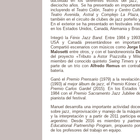
ductilidad en los diferentes estilos del jaz
dieciocho años. Se ha presentado en importante
incluyendo el
Teatro Colón
,
Teatro y Centro Cul
Teatro Avenida
,
Astral
y
Complejo La Plaza
también en el circuito de clubes de jazz porteño y
En el exterior se ha presentado en festivales int
en los Estados Unidos, Canadá, Alemania y Brasi
Integró la
Fénix Jazz Band
. Entre 1984 y 1993
USA y Canadá presentándose en importante
Compartió escenarios con músicos como
Jorge 
Malosetti
entre otros, y con el bandoneonista
Da
del proyecto «Tributo a Astor Piazzolla y Mi
miembro del conocido quinteto
Swing Timers
y e
parte de un trío con
Alfredo Remus
en contra
batería.
Ganó el
Premio Prensario
(1979) a la revelación
(1993) al mejor álbum de jazz; el
Premio Kónex
(1
Premio Carlos Gardel
(2015). En los Estados U
1984 con el
Premio Sacramento Jazz Jubilee
de
pianista del festival.
Manuel desarrolla una importante actividad docen
sobre jazz, improvisación y manejo de la máquin
y la interpretación y a partir de 2011 participa 
argentino
. Desde 2016 es miembro y
partne
Educational Partnership Program
, propuesto po
de los profesores del trabajo en equipo.