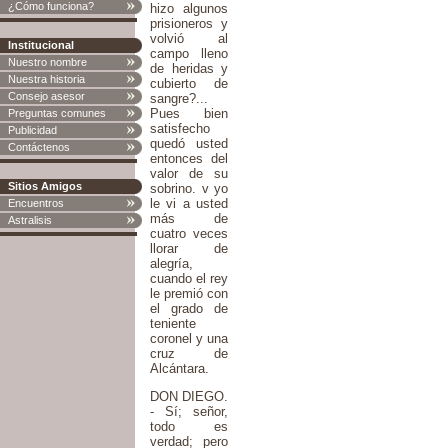
¿Cómo funciona?
hizo algunos
prisioneros y
volvió al
Institucional
campo lleno
Nuestro nombre
de heridas y
Nuestra historia
cubierto de
Consejo asesor
sangre?...
Pues bien
Preguntas comunes
satisfecho
Publicidad
quedó usted
Contáctenos
entonces del
valor de su
Sitios Amigos
sobrino. v yo
le vi a usted
Encuentros
más de
Astralisis
cuatro veces
llorar de
alegría,
cuando el rey
le premió con
el grado de
teniente
coronel y una
cruz de
Alcántara.
DON DIEGO.
- Sí; señor,
todo es
verdad; pero