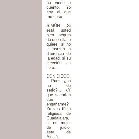
no viene a
cuento. Yo
soy el que
me caso.
SIMÓN. - Si
está usted
bien seguro
de que ella le
quiere, si no
le asusta la
diferencia de
la edad, si su
elección es
libre...
DON DIEGO.
- Pues ¿no
ha de
serlo?... ¿Y
qué sacarían
con
engañarme?
Ya ves tú la
religiosa de
Guadalajara,
si es mujer
de juicio;
ésta de
Alcalá,