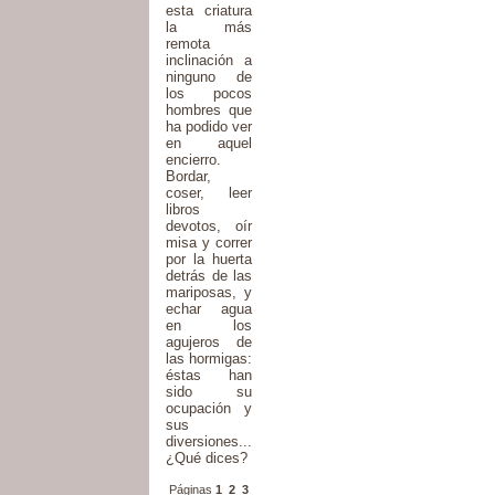
esta criatura
la más
remota
inclinación a
ninguno de
los pocos
hombres que
ha podido ver
en aquel
encierro.
Bordar,
coser, leer
libros
devotos, oír
misa y correr
por la huerta
detrás de las
mariposas, y
echar agua
en los
agujeros de
las hormigas:
éstas han
sido su
ocupación y
sus
diversiones...
¿Qué dices?
Páginas
1
2
3