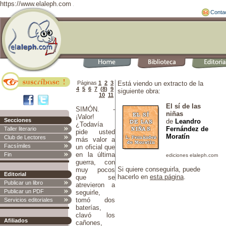
https://www.elaleph.com
Conta
Páginas
1
2
3
Está viendo un extracto de la
4
5
6
7
(
8
)
9
siguiente obra:
10
11
El sí de las
SIMÓN. -
niñas
¡Valor!
Secciones
de
Leandro
¿Todavía
Fernández de
Taller literario
pide usted
Moratín
Club de Lectores
más valor a
Facsímiles
un oficial que
en la última
Fin
guerra, con
Si quiere conseguirla, puede
muy pocos
Editorial
hacerlo en
esta página
.
que se
Publicar un libro
atrevieron a
Publicar un PDF
seguirle,
tomó dos
Servicios editoriales
baterías,
clavó los
Afiliados
cañones,