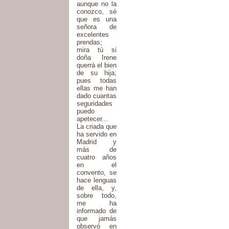
aunque no la
conozco, sé
que es una
señora de
excelentes
prendas;
mira tú si
doña Irene
querrá el bien
de su hija;
pues todas
ellas me han
dado cuantas
seguridades
puedo
apetecer...
La criada que
ha servido en
Madrid y
más de
cuatro años
en el
convento, se
hace lenguas
de ella, y,
sobre todo,
me ha
informado de
que jamás
observó en