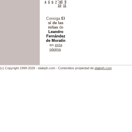
4
5
6
7
(
8
)
9
10
11
Consiga
El
sí de las
niñas
de
Leandro
Fernández
de Moratín
en
esta
página
.
(c) Copyright 1999-2026 - elaleph.com - Contenidos propiedad de
elaleph.com