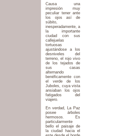
Causa una
impresión muy
peculiar tener ante
los ojos así de
súbito,
inesperadamente, a
la importante
ciudad con sus
callejuelas
tortuosas
ajustándose a los
desniveles del
terreno, el rojo vivo
de los tejados de
sus casas
alternando
benéficamente con
el verde de los
Juboles, cuya vista
ansiaban los ojos
fatigados del
viajero.
En verdad, La Paz
posee árboles
hermosos. Es
particularmente
bello el paisaje de
la ciudad hacia el
este desde el borde