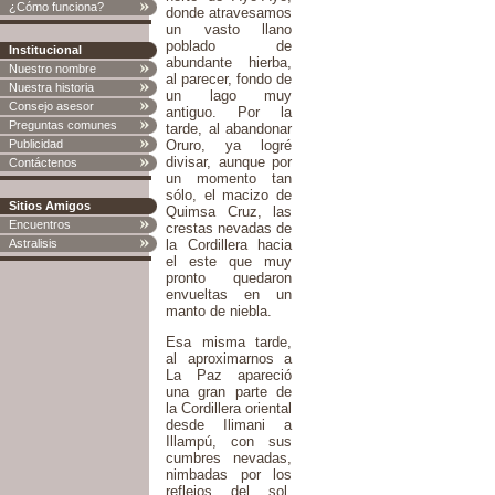
¿Cómo funciona?
donde atravesamos
un vasto llano
poblado de
Institucional
abundante hierba,
Nuestro nombre
al parecer, fondo de
Nuestra historia
un lago muy
Consejo asesor
antiguo. Por la
Preguntas comunes
tarde, al abandonar
Publicidad
Oruro, ya logré
divisar, aunque por
Contáctenos
un momento tan
sólo, el macizo de
Sitios Amigos
Quimsa Cruz, las
Encuentros
crestas nevadas de
Astralisis
la Cordillera hacia
el este que muy
pronto quedaron
envueltas en un
manto de niebla.
Esa misma tarde,
al aproximarnos a
La Paz apareció
una gran parte de
la Cordillera oriental
desde Ilimani a
Illampú, con sus
cumbres nevadas,
nimbadas por los
reflejos del sol.