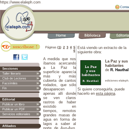
https://www.elaleph.com
Conta
Páginas
(
1
)
2
3
4
5
Está viendo un extracto de la
6
siguiente obra:
A medida que nos
La Paz y sus
íbamos acercando
habitantes
a La Paz la
Secciones
de
R. Hauthal
superficie aparecía
Taller literario
más y más
Club de Lectores
cubierta de cantos
Facsímiles
rodados, que sólo
Fin
desaparecen
Si quiere conseguirla, puede
apenas allí donde
hacerlo en
esta página
.
se ven claros
Editorial
rastros de haber
Publicar un libro
existido en
Publicar un PDF
tiempos, remotos
Servicios editoriales
grandes masas de
agua en forma de
lagos a saber al
Afiliados
norte de Ayo-Ayo,