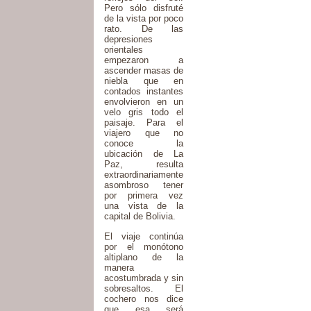
Pero sólo disfruté
de la vista por poco
rato. De las
depresiones
orientales
empezaron a
ascender masas de
niebla que en
contados instantes
envolvieron en un
velo gris todo el
paisaje. Para el
viajero que no
conoce la
ubicación de La
Paz, resulta
extraordinariamente
asombroso tener
por primera vez
una vista de la
capital de Bolivia.
El viaje continúa
por el monótono
altiplano de la
manera
acostumbrada y sin
sobresaltos. El
cochero nos dice
que esa será