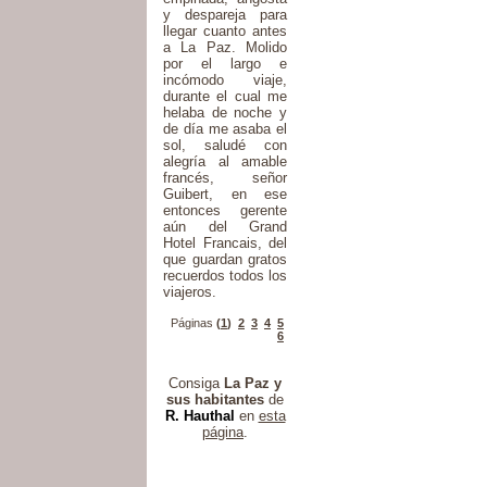
y despareja para
llegar cuanto antes
a La Paz. Molido
por el largo e
incómodo viaje,
durante el cual me
helaba de noche y
de día me asaba el
sol, saludé con
alegría al amable
francés, señor
Guibert, en ese
entonces gerente
aún del Grand
Hotel Francais, del
que guardan gratos
recuerdos todos los
viajeros.
Páginas
(
1
)
2
3
4
5
6
Consiga
La Paz y
sus habitantes
de
R. Hauthal
en
esta
página
.