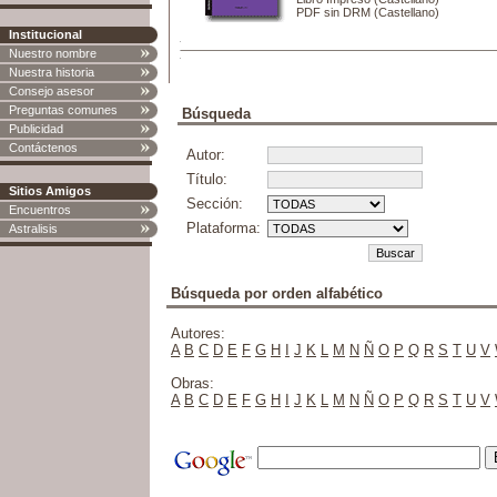
PDF sin DRM (Castellano)
Institucional
Nuestro nombre
Nuestra historia
Consejo asesor
Preguntas comunes
Búsqueda
Publicidad
Contáctenos
Autor:
Título:
Sitios Amigos
Sección:
Encuentros
Plataforma:
Astralisis
Búsqueda por orden alfabético
Autores:
A
B
C
D
E
F
G
H
I
J
K
L
M
N
Ñ
O
P
Q
R
S
T
U
V
Obras:
A
B
C
D
E
F
G
H
I
J
K
L
M
N
Ñ
O
P
Q
R
S
T
U
V