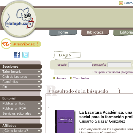
Conta
usuario:
contraseña:
Secciones
Taller literario
Recuperar contraseña
|
Registra
Club de Lectores
Autores
Cómo leerlos
Facsímiles
Fin
Editorial
Publicar un libro
1.
Publicar un PDF
La Escritura Académica, una 
Servicios editoriales
social para la formación prof
Crisanto Salazar González
Afiliados
Libro disponible en los siguientes for
¿Cómo funciona?
Libro Impreso (Castellano)