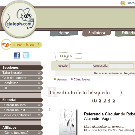
Conta
usuario:
contraseña:
Secciones
Taller literario
Recuperar contraseña
|
Registra
Club de Lectores
Autores
Cómo leerlos
Facsímiles
Fin
Editorial
(1)
2
3
4
5
Publicar un libro
1.
Publicar un PDF
Referencia Circular
de
Robe
Servicios editoriales
Alejandro Vagni
Libro disponible en formato:
Afiliados
PDF con Adobe DRM (Castellano)
¿Cómo funciona?