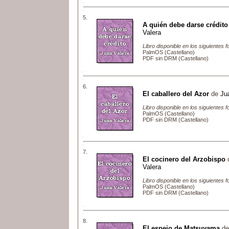
5.
A quién debe darse crédito
Valera
Libro disponible en los siguientes 
PalmOS (Castellano)
PDF sin DRM (Castellano)
6.
El caballero del Azor
de
Ju
Libro disponible en los siguientes 
PalmOS (Castellano)
PDF sin DRM (Castellano)
7.
El cocinero del Arzobispo
Valera
Libro disponible en los siguientes 
PalmOS (Castellano)
PDF sin DRM (Castellano)
8.
El espejo de Matsuyama
d