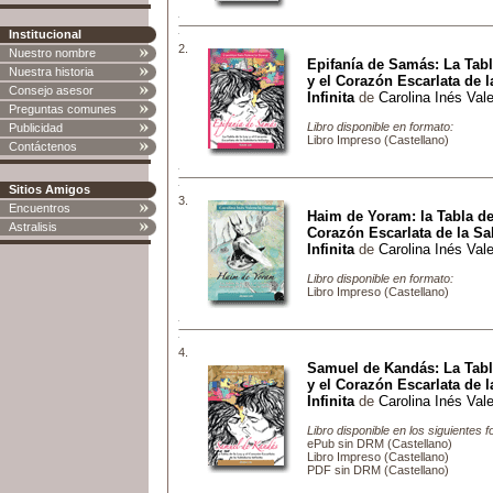
Institucional
2.
Nuestro nombre
Epifanía de Samás: La Tabl
Nuestra historia
y el Corazón Escarlata de l
Consejo asesor
Infinita
de
Carolina Inés Val
Preguntas comunes
Libro disponible en formato:
Publicidad
Libro Impreso (Castellano)
Contáctenos
Sitios Amigos
3.
Encuentros
Haim de Yoram: la Tabla de 
Astralisis
Corazón Escarlata de la Sa
Infinita
de
Carolina Inés Val
Libro disponible en formato:
Libro Impreso (Castellano)
4.
Samuel de Kandás: La Tabl
y el Corazón Escarlata de l
Infinita
de
Carolina Inés Val
Libro disponible en los siguientes 
ePub sin DRM (Castellano)
Libro Impreso (Castellano)
PDF sin DRM (Castellano)