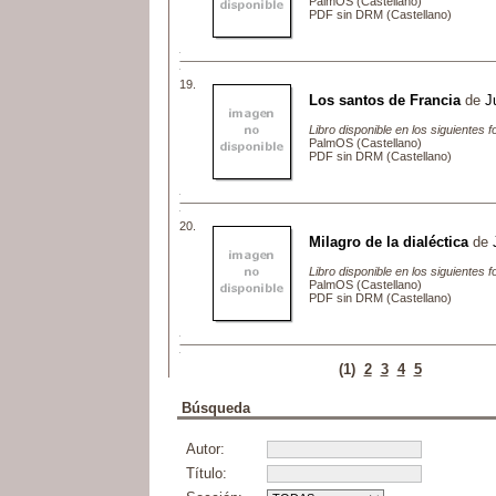
PalmOS (Castellano)
PDF sin DRM (Castellano)
19.
Los santos de Francia
de
J
Libro disponible en los siguientes 
PalmOS (Castellano)
PDF sin DRM (Castellano)
20.
Milagro de la dialéctica
de
Libro disponible en los siguientes 
PalmOS (Castellano)
PDF sin DRM (Castellano)
(1)
2
3
4
5
Búsqueda
Autor:
Título: