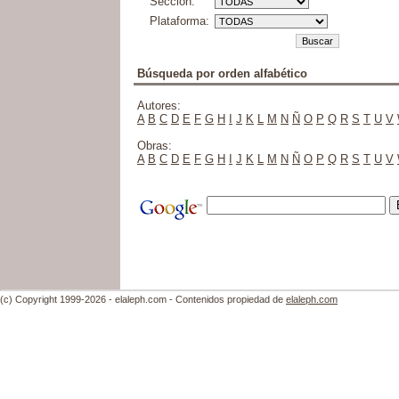
Sección:
Plataforma:
Búsqueda por orden alfabético
Autores:
A
B
C
D
E
F
G
H
I
J
K
L
M
N
Ñ
O
P
Q
R
S
T
U
V
Obras:
A
B
C
D
E
F
G
H
I
J
K
L
M
N
Ñ
O
P
Q
R
S
T
U
V
(c) Copyright 1999-2026 - elaleph.com - Contenidos propiedad de
elaleph.com