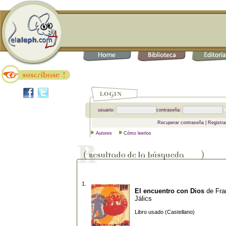
usuario:
contraseña:
Recuperar contraseña
|
Registra
Autores
Cómo leerlos
1.
El encuentro con Dios
de
Fra
Jálics
Libro usado (Castellano)