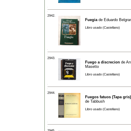
2942.
Fuegia
de
Eduardo Belgr
Libro usado (Castellano)
2943.
Fuego a discrecion
de
An
Masetto
Libro usado (Castellano)
2944.
Fuegos fatuos (Tapa gris)
de Tabbush
Libro usado (Castellano)
2945.