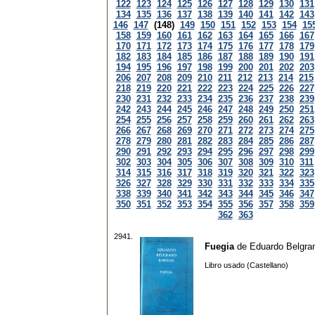
122
123
124
125
126
127
128
129
130
131
134
135
136
137
138
139
140
141
142
143
146
147
(148)
149
150
151
152
153
154
15
158
159
160
161
162
163
164
165
166
167
170
171
172
173
174
175
176
177
178
179
182
183
184
185
186
187
188
189
190
191
194
195
196
197
198
199
200
201
202
203
206
207
208
209
210
211
212
213
214
215
218
219
220
221
222
223
224
225
226
227
230
231
232
233
234
235
236
237
238
239
242
243
244
245
246
247
248
249
250
251
254
255
256
257
258
259
260
261
262
263
266
267
268
269
270
271
272
273
274
275
278
279
280
281
282
283
284
285
286
287
290
291
292
293
294
295
296
297
298
299
302
303
304
305
306
307
308
309
310
311
314
315
316
317
318
319
320
321
322
323
326
327
328
329
330
331
332
333
334
335
338
339
340
341
342
343
344
345
346
347
350
351
352
353
354
355
356
357
358
359
362
363
2941.
Fuegia
de
Eduardo Belgr
Libro usado (Castellano)