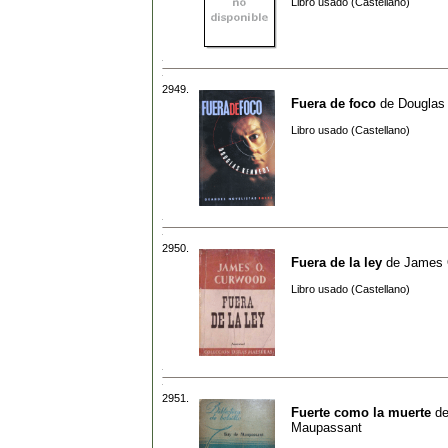
Libro usado (Castellano)
2949.
Fuera de foco
de
Douglas
Libro usado (Castellano)
2950.
Fuera de la ley
de
James 
Libro usado (Castellano)
2951.
Fuerte como la muerte
d
Maupassant