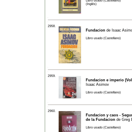
Libro usado (Castellano)
(Inglés)
2958.
Fundacion
de
Isaac Asim
Libro usado (Castellano)
2959.
Fundacion e imperio (Vo
Isaac Asimov
Libro usado (Castellano)
2960.
Fundacion y caos - Segun
de la Fundacion
de
Greg 
Libro usado (Castellano)