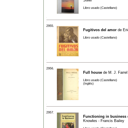
Steel
Libro usado (Castellano)
2955.
Fugitivos del amor
de
Eri
Libro usado (Castellano)
2956.
Full house
de
M. J. Farrel
Libro usado (Castellano)
(Inglés)
2957.
Functioning in business
Knowles - Francis Bailey