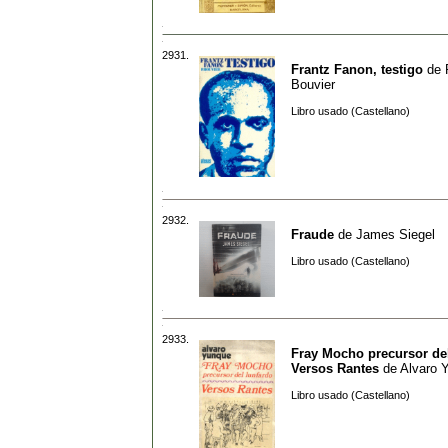
2931.
Frantz Fanon, testigo
de
Bouvier
Libro usado (Castellano)
2932.
Fraude
de
James Siegel
Libro usado (Castellano)
2933.
Fray Mocho precursor del
Versos Rantes
de
Alvaro 
Libro usado (Castellano)