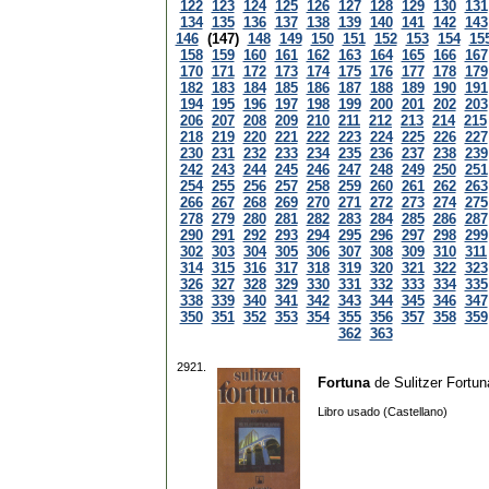
122
123
124
125
126
127
128
129
130
131
134
135
136
137
138
139
140
141
142
143
146
(147)
148
149
150
151
152
153
154
15
158
159
160
161
162
163
164
165
166
167
170
171
172
173
174
175
176
177
178
179
182
183
184
185
186
187
188
189
190
191
194
195
196
197
198
199
200
201
202
203
206
207
208
209
210
211
212
213
214
215
218
219
220
221
222
223
224
225
226
227
230
231
232
233
234
235
236
237
238
239
242
243
244
245
246
247
248
249
250
251
254
255
256
257
258
259
260
261
262
263
266
267
268
269
270
271
272
273
274
275
278
279
280
281
282
283
284
285
286
287
290
291
292
293
294
295
296
297
298
299
302
303
304
305
306
307
308
309
310
311
314
315
316
317
318
319
320
321
322
323
326
327
328
329
330
331
332
333
334
335
338
339
340
341
342
343
344
345
346
347
350
351
352
353
354
355
356
357
358
359
362
363
2921.
Fortuna
de
Sulitzer Fortun
Libro usado (Castellano)