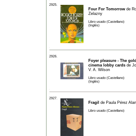
2925.
Four For Tomorrow
de
Ro
Zelazny
Libro usado (Castellano)
(Inglés)
2926.
Foyer pleasure - The gol
cinema lobby cards
de
Jo
V. A. Wilson
Libro usado (Castellano)
(Inglés)
2927.
Fragil
de
Paula Pérez Ala
Libro usado (Castellano)