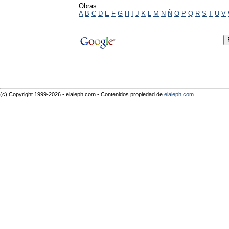
Obras:
A
B
C
D
E
F
G
H
I
J
K
L
M
N
Ñ
O
P
Q
R
S
T
U
V
(c) Copyright 1999-2026 - elaleph.com - Contenidos propiedad de
elaleph.com