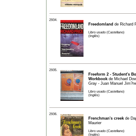
2934.
Freedomland
de
Richard 
Libro usado (Castellano)
(Inglés)
2935.
Freeform 2 - Student's Bo
Workbook
de
Michael Dow
Gray - Juan Manuel Jim?n
Libro usado (Castellano)
(Inglés)
2936.
Frenchman's creek
de
Da
Maurier
Libro usado (Castellano)
(Inglés)