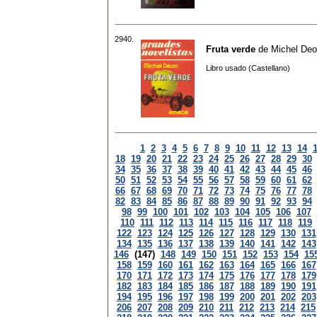
2940.
Fruta verde
de
Michel De
Libro usado (Castellano)
1
2
3
4
5
6
7
8
9
10
11
12
13
14
18
19
20
21
22
23
24
25
26
27
28
29
30
34
35
36
37
38
39
40
41
42
43
44
45
46
50
51
52
53
54
55
56
57
58
59
60
61
62
66
67
68
69
70
71
72
73
74
75
76
77
78
82
83
84
85
86
87
88
89
90
91
92
93
94
98
99
100
101
102
103
104
105
106
107
110
111
112
113
114
115
116
117
118
119
122
123
124
125
126
127
128
129
130
131
134
135
136
137
138
139
140
141
142
143
146
(147)
148
149
150
151
152
153
154
15
158
159
160
161
162
163
164
165
166
167
170
171
172
173
174
175
176
177
178
179
182
183
184
185
186
187
188
189
190
191
194
195
196
197
198
199
200
201
202
203
206
207
208
209
210
211
212
213
214
215