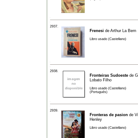
2937.
Frenesi
de
Arthur La Bern
Libro usado (Castellano)
2938.
Fronteiras Sudoeste
de
G
Lobato Filho
Libro usado (Castellano)
(Portugués)
2939.
Fronteras de pasion
de
Vi
Henley
Libro usado (Castellano)