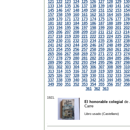
121
122
123
124
125
126
127
128
129
130
133
134
135
136
137
138
139
140
141
142
145
146
147
148
149
150
151
152
153
154
157
158
159
160
161
162
163
164
165
166
169
170
171
172
173
174
175
176
177
178
181
182
183
184
185
186
187
188
189
190
193
194
195
196
197
198
199
200
201
202
205
206
207
208
209
210
211
212
213
214
217
218
219
220
221
222
223
224
225
226
229
230
231
232
233
234
235
236
237
238
241
242
243
244
245
246
247
248
249
250
253
254
255
256
257
258
259
260
261
262
265
266
267
268
269
270
271
272
273
274
277
278
279
280
281
282
283
284
285
286
289
290
291
292
293
294
295
296
297
298
301
302
303
304
305
306
307
308
309
310
313
314
315
316
317
318
319
320
321
322
325
326
327
328
329
330
331
332
333
334
337
338
339
340
341
342
343
344
345
346
349
350
351
352
353
354
355
356
357
358
361
362
363
1921.
El honorable colegial
de
Carre
Libro usado (Castellano)