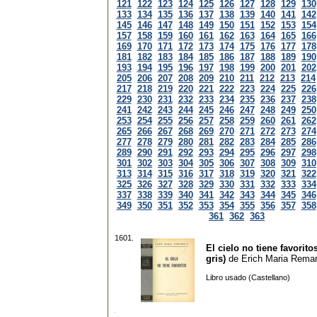
121
122
123
124
125
126
127
128
129
130
133
134
135
136
137
138
139
140
141
142
145
146
147
148
149
150
151
152
153
154
157
158
159
160
161
162
163
164
165
166
169
170
171
172
173
174
175
176
177
178
181
182
183
184
185
186
187
188
189
190
193
194
195
196
197
198
199
200
201
202
205
206
207
208
209
210
211
212
213
214
217
218
219
220
221
222
223
224
225
226
229
230
231
232
233
234
235
236
237
238
241
242
243
244
245
246
247
248
249
250
253
254
255
256
257
258
259
260
261
262
265
266
267
268
269
270
271
272
273
274
277
278
279
280
281
282
283
284
285
286
289
290
291
292
293
294
295
296
297
298
301
302
303
304
305
306
307
308
309
310
313
314
315
316
317
318
319
320
321
322
325
326
327
328
329
330
331
332
333
334
337
338
339
340
341
342
343
344
345
346
349
350
351
352
353
354
355
356
357
358
361
362
363
1601.
El cielo no tiene favorito
gris)
de
Erich Maria Rema
Libro usado (Castellano)