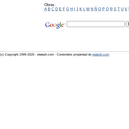
Obras:
A
B
C
D
E
F
G
H
I
J
K
L
M
N
Ñ
O
P
Q
R
S
T
U
V
(c) Copyright 1999-2026 - elaleph.com - Contenidos propiedad de
elaleph.com