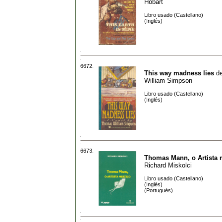
Hobart
Libro usado (Castellano)
(Inglés)
6672.
This way madness lies
d
William Simpson
Libro usado (Castellano)
(Inglés)
6673.
Thomas Mann, o Artista 
Richard Miskolci
Libro usado (Castellano)
(Inglés)
(Portugués)