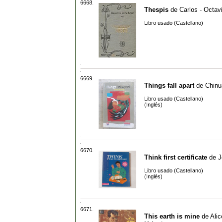
6668.
Thespis
de
Carlos - Octav
Libro usado (Castellano)
6669.
Things fall apart
de
Chinu
Libro usado (Castellano)
(Inglés)
6670.
Think first certificate
de
J
Libro usado (Castellano)
(Inglés)
6671.
This earth is mine
de
Alic