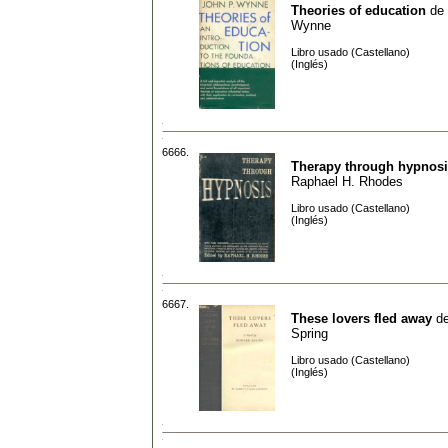
Theories of education
de
Wynne
Libro usado (Castellano)
(Inglés)
6666.
Therapy through hypnos
Raphael H. Rhodes
Libro usado (Castellano)
(Inglés)
6667.
These lovers fled away
d
Spring
Libro usado (Castellano)
(Inglés)