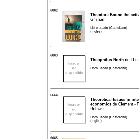
6662.
Theodore Boone the activ
Grisham
Libro usado (Castellano)
(Inglés)
6663.
Theophilus North
de
Thor
Libro usado (Castellano)
6664.
Theoretical Issues in inte
economics
de
Clement - Pf
Rothwell
Libro usado (Castellano)
(Inglés)
6665.