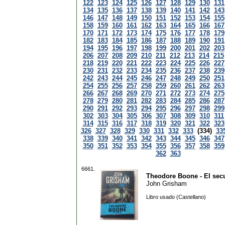
122
123
124
125
126
127
128
129
130
131
134
135
136
137
138
139
140
141
142
143
146
147
148
149
150
151
152
153
154
155
158
159
160
161
162
163
164
165
166
167
170
171
172
173
174
175
176
177
178
179
182
183
184
185
186
187
188
189
190
191
194
195
196
197
198
199
200
201
202
203
206
207
208
209
210
211
212
213
214
215
218
219
220
221
222
223
224
225
226
227
230
231
232
233
234
235
236
237
238
239
242
243
244
245
246
247
248
249
250
251
254
255
256
257
258
259
260
261
262
263
266
267
268
269
270
271
272
273
274
275
278
279
280
281
282
283
284
285
286
287
290
291
292
293
294
295
296
297
298
299
302
303
304
305
306
307
308
309
310
311
314
315
316
317
318
319
320
321
322
323
326
327
328
329
330
331
332
333
(334)
33
338
339
340
341
342
343
344
345
346
347
350
351
352
353
354
355
356
357
358
359
362
363
6661.
Theodore Boone - El sec
John Grisham
Libro usado (Castellano)