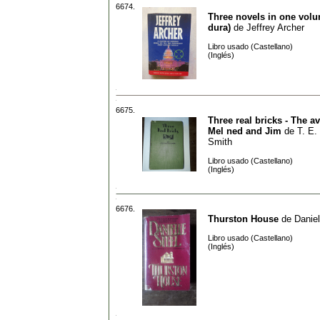
6674.
Three novels in one vol
dura)
de
Jeffrey Archer
Libro usado (Castellano)
(Inglés)
6675.
Three real bricks - The a
Mel ned and Jim
de
T. E.
Smith
Libro usado (Castellano)
(Inglés)
6676.
Thurston House
de
Daniel
Libro usado (Castellano)
(Inglés)