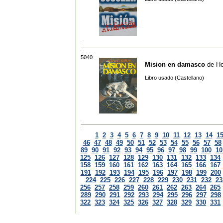
5040.
Mision en damasco
de
Ho
Libro usado (Castellano)
1
2
3
4
5
6
7
8
9
10
11
12
13
14
1
46
47
48
49
50
51
52
53
54
55
56
57
58
89
90
91
92
93
94
95
96
97
98
99
100
10
125
126
127
128
129
130
131
132
133
134
158
159
160
161
162
163
164
165
166
167
191
192
193
194
195
196
197
198
199
200
224
225
226
227
228
229
230
231
232
23
256
257
258
259
260
261
262
263
264
265
289
290
291
292
293
294
295
296
297
298
322
323
324
325
326
327
328
329
330
331