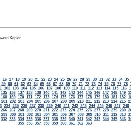
ward Kaplan
5
16
17
18
19
20
21
22
23
24
25
26
27
28
29
30
31
32
33
34
35
59
60
61
62
63
64
65
66
67
68
69
70
71
72
73
74
75
76
77
78
1
102
103
104
105
106
107
108
109
110
111
112
113
114
115
116
1
135
136
137
138
139
140
141
142
143
144
145
146
147
148
149
1
168
169
170
171
172
173
174
175
176
177
178
179
180
181
182
1
201
202
203
204
205
206
207
208
209
210
211
212
213
214
215
2
3
234
235
236
237
238
239
240
241
242
243
244
245
246
247
248
266
267
268
269
270
271
272
273
274
275
276
277
278
279
280
2
299
300
301
302
303
304
305
306
307
308
309
310
311
312
313
3
332
333
334
335
336
337
338
339
340
341
342
343
344
345
346
3
355
356
357
358
359
360
361
362
363