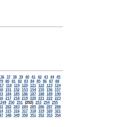
36
37
38
39
40
41
42
43
44
45
79
80
81
82
83
84
85
86
87
88
17
118
119
120
121
122
123
124
50
151
152
153
154
155
156
157
83
184
185
186
187
188
189
190
16
217
218
219
220
221
222
223
249
250
251
(252)
253
254
255
81
282
283
284
285
286
287
288
14
315
316
317
318
319
320
321
47
348
349
350
351
352
353
354