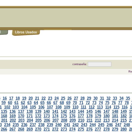
contraseña:
Re
5
16
17
18
19
20
21
22
23
24
25
26
27
28
29
30
31
32
33
34
35
59
60
61
62
63
64
65
66
67
68
69
70
71
72
73
74
75
76
77
78
1
102
103
104
105
106
107
108
109
110
111
112
113
114
115
116
1
135
136
137
138
139
140
141
142
143
144
145
146
147
148
149
1
168
169
170
171
172
173
174
175
176
177
178
179
180
181
182
1
201
202
203
204
205
206
207
208
209
210
211
212
213
214
215
2
3
234
235
236
237
238
239
240
241
242
243
244
245
246
247
248
266
267
268
269
270
271
272
273
274
275
276
277
278
279
280
2