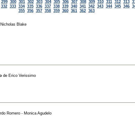
299
300
301
302
303
304
305
306
307
308
309
310
311
312
313
3
332
333
334
335
336
337
338
339
340
341
342
343
344
345
346
3
355
356
357
358
359
360
361
362
363
e
Nicholas Blake
o
de
Erico Verissimo
rdo Romero - Monica Agudelo