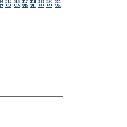
14
315
316
317
318
319
320
321
47
348
349
350
351
352
353
354