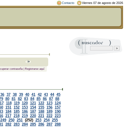
Contacto
Viernes 07 de agosto de 2026
cuperar contraseña
|
Registrarse aquí
36
37
38
39
40
41
42
43
44
45
79
80
81
82
83
84
85
86
87
88
17
118
119
120
121
122
123
124
50
151
152
153
154
155
156
157
83
184
185
186
187
188
189
190
16
217
218
219
220
221
222
223
249
250
251
(252)
253
254
255
81
282
283
284
285
286
287
288