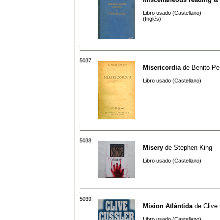
Libro usado (Castellano)
(Inglés)
5037.
Misericordia
de
Benito Pe
Libro usado (Castellano)
5038.
Misery
de
Stephen King
Libro usado (Castellano)
5039.
Mision Atlántida
de
Clive
Libro usado (Castellano)