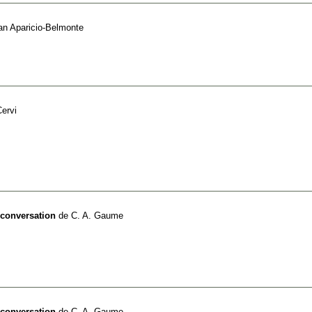
an Aparicio-Belmonte
Cervi
 conversation
de
C. A. Gaume
 conversation
de
C. A. Gaume