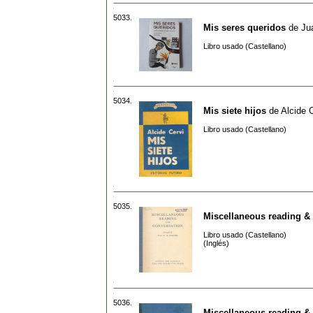
5033.
Mis seres queridos
de
Ju
Libro usado (Castellano)
5034.
Mis siete hijos
de
Alcide 
Libro usado (Castellano)
5035.
Miscellaneous reading &
Libro usado (Castellano)
(Inglés)
5036.
Miscellaneous reading &