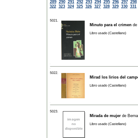
289
290
291
292
293
294
295
296
297
298
322
323
324
325
326
327
328
329
330
331
5021.
Minuto para el crimen
d
Libro usado (Castellano)
5022.
Mirad los lirios del camp
Libro usado (Castellano)
5023.
Mirada de mujer
de
Berna
Libro usado (Castellano)