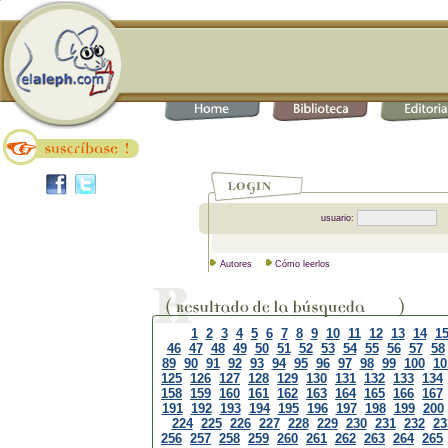
usuario:
Autores
Cómo leerlos
1
2
3
4
5
6
7
8
9
10
11
12
13
14
1
46
47
48
49
50
51
52
53
54
55
56
57
58
89
90
91
92
93
94
95
96
97
98
99
100
10
125
126
127
128
129
130
131
132
133
134
158
159
160
161
162
163
164
165
166
167
191
192
193
194
195
196
197
198
199
200
224
225
226
227
228
229
230
231
232
23
256
257
258
259
260
261
262
263
264
265