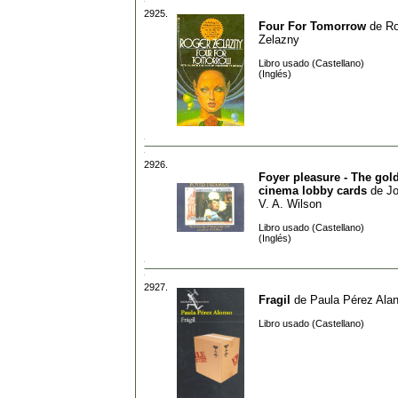
2925.
Four For Tomorrow
de
Ro
Zelazny
Libro usado (Castellano)
(Inglés)
2926.
Foyer pleasure - The gol
cinema lobby cards
de
Jo
V. A. Wilson
Libro usado (Castellano)
(Inglés)
2927.
Fragil
de
Paula Pérez Ala
Libro usado (Castellano)