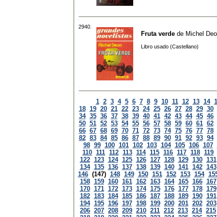
2940.
Fruta verde
de
Michel De
Libro usado (Castellano)
1
2
3
4
5
6
7
8
9
10
11
12
13
14
18
19
20
21
22
23
24
25
26
27
28
29
30
34
35
36
37
38
39
40
41
42
43
44
45
46
50
51
52
53
54
55
56
57
58
59
60
61
62
66
67
68
69
70
71
72
73
74
75
76
77
78
82
83
84
85
86
87
88
89
90
91
92
93
94
98
99
100
101
102
103
104
105
106
107
110
111
112
113
114
115
116
117
118
119
122
123
124
125
126
127
128
129
130
131
134
135
136
137
138
139
140
141
142
143
146
(147)
148
149
150
151
152
153
154
15
158
159
160
161
162
163
164
165
166
167
170
171
172
173
174
175
176
177
178
179
182
183
184
185
186
187
188
189
190
191
194
195
196
197
198
199
200
201
202
203
206
207
208
209
210
211
212
213
214
215