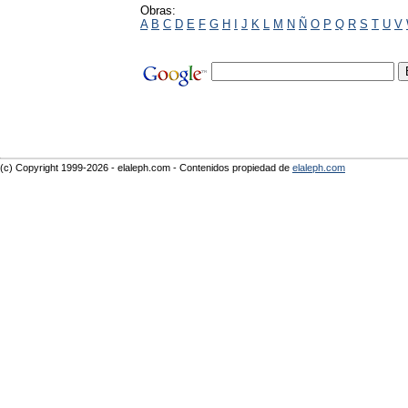
Obras:
A
B
C
D
E
F
G
H
I
J
K
L
M
N
Ñ
O
P
Q
R
S
T
U
V
(c) Copyright 1999-2026 - elaleph.com - Contenidos propiedad de
elaleph.com