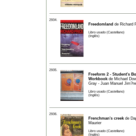
2934.
Freedomland
de
Richard 
Libro usado (Castellano)
(Inglés)
2935.
Freeform 2 - Student's Bo
Workbook
de
Michael Dow
Gray - Juan Manuel Jim?n
Libro usado (Castellano)
(Inglés)
2936.
Frenchman's creek
de
Da
Maurier
Libro usado (Castellano)
(Inglés)