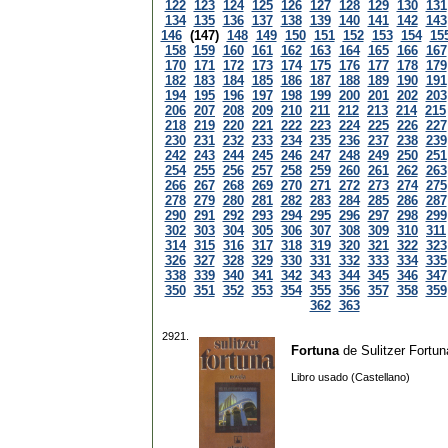
122
123
124
125
126
127
128
129
130
131
134
135
136
137
138
139
140
141
142
143
146
(147)
148
149
150
151
152
153
154
15
158
159
160
161
162
163
164
165
166
167
170
171
172
173
174
175
176
177
178
179
182
183
184
185
186
187
188
189
190
191
194
195
196
197
198
199
200
201
202
203
206
207
208
209
210
211
212
213
214
215
218
219
220
221
222
223
224
225
226
227
230
231
232
233
234
235
236
237
238
239
242
243
244
245
246
247
248
249
250
251
254
255
256
257
258
259
260
261
262
263
266
267
268
269
270
271
272
273
274
275
278
279
280
281
282
283
284
285
286
287
290
291
292
293
294
295
296
297
298
299
302
303
304
305
306
307
308
309
310
311
314
315
316
317
318
319
320
321
322
323
326
327
328
329
330
331
332
333
334
335
338
339
340
341
342
343
344
345
346
347
350
351
352
353
354
355
356
357
358
359
362
363
2921.
Fortuna
de
Sulitzer Fortun
Libro usado (Castellano)