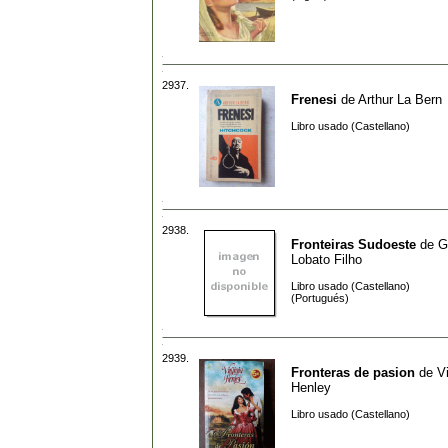
2937.
Frenesi
de
Arthur La Bern
Libro usado (Castellano)
2938.
Fronteiras Sudoeste
de
G
Lobato Filho
Libro usado (Castellano)
(Portugués)
2939.
Fronteras de pasion
de
Vi
Henley
Libro usado (Castellano)