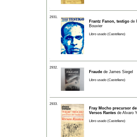
2931.
Frantz Fanon, testigo
de
Bouvier
Libro usado (Castellano)
2932.
Fraude
de
James Siegel
Libro usado (Castellano)
2933.
Fray Mocho precursor del
Versos Rantes
de
Alvaro 
Libro usado (Castellano)