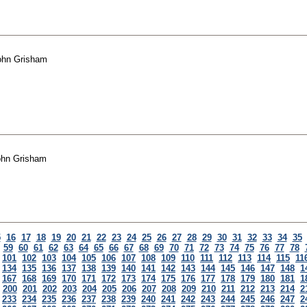
ohn Grisham
ohn Grisham
5
16
17
18
19
20
21
22
23
24
25
26
27
28
29
30
31
32
33
34
35
59
60
61
62
63
64
65
66
67
68
69
70
71
72
73
74
75
76
77
78
101
102
103
104
105
106
107
108
109
110
111
112
113
114
115
11
134
135
136
137
138
139
140
141
142
143
144
145
146
147
148
1
167
168
169
170
171
172
173
174
175
176
177
178
179
180
181
1
200
201
202
203
204
205
206
207
208
209
210
211
212
213
214
2
233
234
235
236
237
238
239
240
241
242
243
244
245
246
247
2