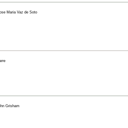
ose Maria Vaz de Soto
arre
ohn Grisham