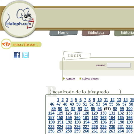
usuario:
Autores
Cómo leerlos
1
2
3
4
5
6
7
8
9
10
11
12
13
14
1
46
47
48
49
50
51
52
53
54
55
56
57
58
89
90
91
92
93
94
95
96
(97)
98
99
100
124
125
126
127
128
129
130
131
132
133
157
158
159
160
161
162
163
164
165
166
190
191
192
193
194
195
196
197
198
199
223
224
225
226
227
228
229
230
231
232
256
257
258
259
260
261
262
263
264
265