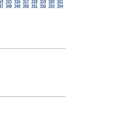
14
315
316
317
318
319
320
321
47
348
349
350
351
352
353
354