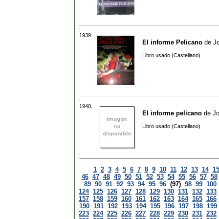
1939.
El informe Pelicano
de
J
Libro usado (Castellano)
1940.
El informe pelicano
de
J
Libro usado (Castellano)
1
2
3
4
5
6
7
8
9
10
11
12
13
14
1
46
47
48
49
50
51
52
53
54
55
56
57
58
89
90
91
92
93
94
95
96
(97)
98
99
100
124
125
126
127
128
129
130
131
132
133
157
158
159
160
161
162
163
164
165
166
190
191
192
193
194
195
196
197
198
199
223
224
225
226
227
228
229
230
231
232