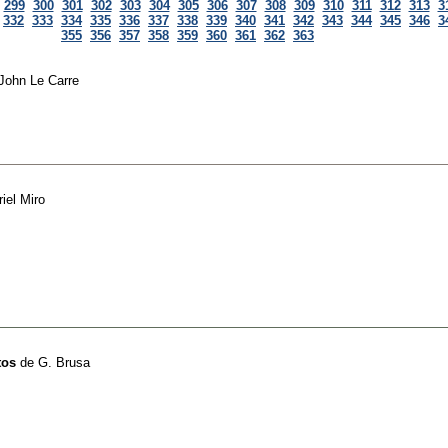
299
300
301
302
303
304
305
306
307
308
309
310
311
312
313
3
332
333
334
335
336
337
338
339
340
341
342
343
344
345
346
3
355
356
357
358
359
360
361
362
363
John Le Carre
iel Miro
tos
de
G. Brusa