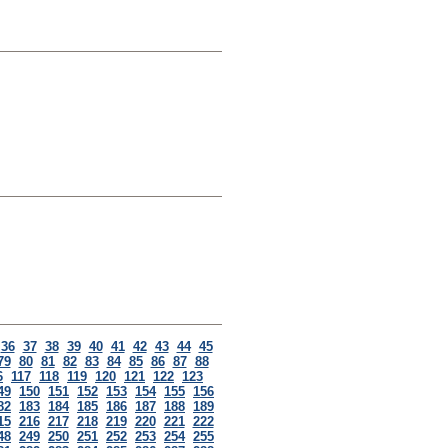
36
37
38
39
40
41
42
43
44
45
79
80
81
82
83
84
85
86
87
88
6
117
118
119
120
121
122
123
49
150
151
152
153
154
155
156
82
183
184
185
186
187
188
189
15
216
217
218
219
220
221
222
48
249
250
251
252
253
254
255