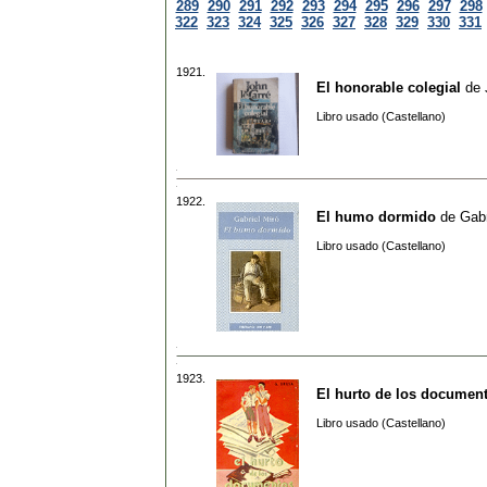
289
290
291
292
293
294
295
296
297
298
322
323
324
325
326
327
328
329
330
331
1921.
El honorable colegial
de
Libro usado (Castellano)
1922.
El humo dormido
de
Gabr
Libro usado (Castellano)
1923.
El hurto de los documen
Libro usado (Castellano)