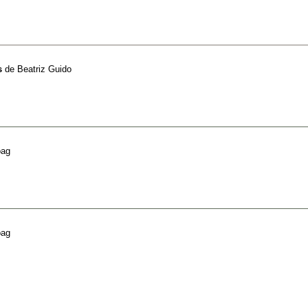
s
de
Beatriz Guido
oag
oag