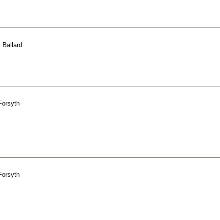
 Ballard
Forsyth
Forsyth