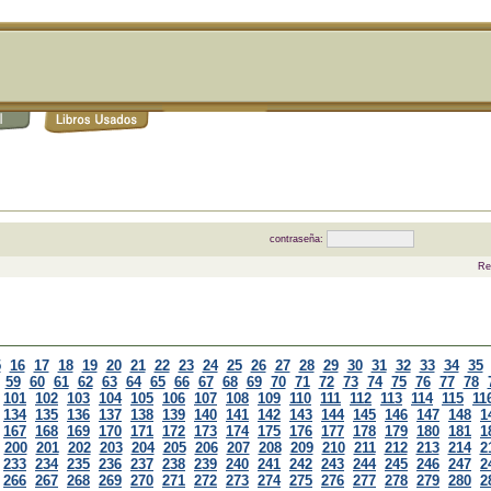
contraseña:
Re
5
16
17
18
19
20
21
22
23
24
25
26
27
28
29
30
31
32
33
34
35
59
60
61
62
63
64
65
66
67
68
69
70
71
72
73
74
75
76
77
78
101
102
103
104
105
106
107
108
109
110
111
112
113
114
115
11
134
135
136
137
138
139
140
141
142
143
144
145
146
147
148
1
167
168
169
170
171
172
173
174
175
176
177
178
179
180
181
1
200
201
202
203
204
205
206
207
208
209
210
211
212
213
214
2
233
234
235
236
237
238
239
240
241
242
243
244
245
246
247
2
266
267
268
269
270
271
272
273
274
275
276
277
278
279
280
2