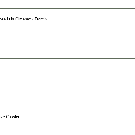
ose Luis Gimenez - Frontin
s
ive Cussler