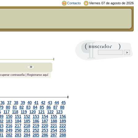
Contacto
Viernes 07 de agosto de 2026
cuperar contraseña
|
Registrarse aquí
36
37
38
39
40
41
42
43
44
45
79
80
81
82
83
84
85
86
87
88
6
117
118
119
120
121
122
123
49
150
151
152
153
154
155
156
82
183
184
185
186
187
188
189
15
216
217
218
219
220
221
222
48
249
250
251
252
253
254
255
81
282
283
284
285
286
287
288