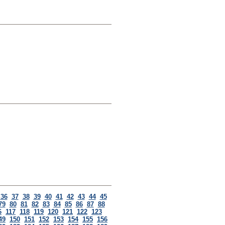
36
37
38
39
40
41
42
43
44
45
79
80
81
82
83
84
85
86
87
88
6
117
118
119
120
121
122
123
49
150
151
152
153
154
155
156