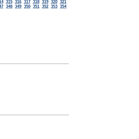
14
315
316
317
318
319
320
321
47
348
349
350
351
352
353
354