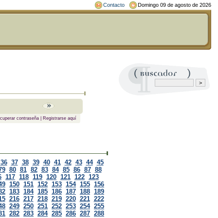
Contacto
Domingo 09 de agosto de 2026
cuperar contraseña
|
Registrarse aquí
36
37
38
39
40
41
42
43
44
45
79
80
81
82
83
84
85
86
87
88
6
117
118
119
120
121
122
123
49
150
151
152
153
154
155
156
82
183
184
185
186
187
188
189
15
216
217
218
219
220
221
222
48
249
250
251
252
253
254
255
81
282
283
284
285
286
287
288