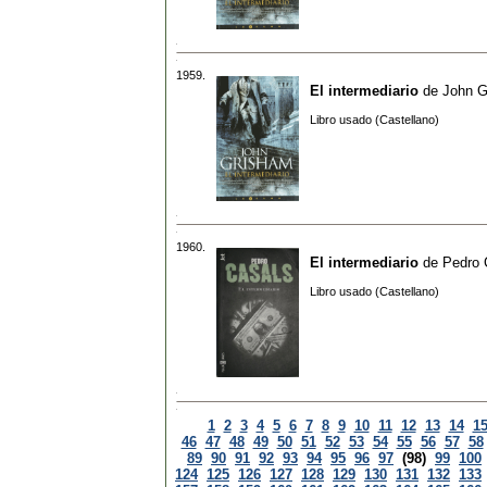
1959.
El intermediario
de
John G
Libro usado (Castellano)
1960.
El intermediario
de
Pedro 
Libro usado (Castellano)
1
2
3
4
5
6
7
8
9
10
11
12
13
14
1
46
47
48
49
50
51
52
53
54
55
56
57
58
89
90
91
92
93
94
95
96
97
(98)
99
100
124
125
126
127
128
129
130
131
132
133