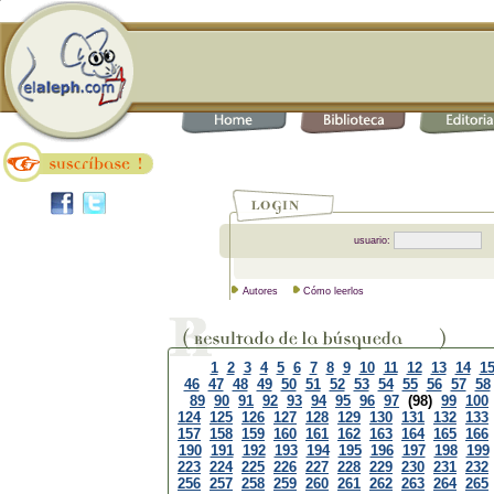
usuario:
Autores
Cómo leerlos
1
2
3
4
5
6
7
8
9
10
11
12
13
14
1
46
47
48
49
50
51
52
53
54
55
56
57
58
89
90
91
92
93
94
95
96
97
(98)
99
100
124
125
126
127
128
129
130
131
132
133
157
158
159
160
161
162
163
164
165
166
190
191
192
193
194
195
196
197
198
199
223
224
225
226
227
228
229
230
231
232
256
257
258
259
260
261
262
263
264
265