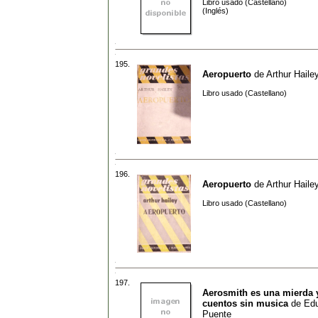
Libro usado (Castellano)
(Inglés)
195.
Aeropuerto
de
Arthur Haile
Libro usado (Castellano)
196.
Aeropuerto
de
Arthur Haile
Libro usado (Castellano)
197.
Aerosmith es una mierda 
cuentos sin musica
de
Edu
Puente