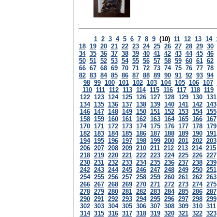
1
2
3
4
5
6
7
8
9
(10)
11
12
13
14
18
19
20
21
22
23
24
25
26
27
28
29
30
34
35
36
37
38
39
40
41
42
43
44
45
46
50
51
52
53
54
55
56
57
58
59
60
61
62
66
67
68
69
70
71
72
73
74
75
76
77
78
82
83
84
85
86
87
88
89
90
91
92
93
94
98
99
100
101
102
103
104
105
106
107
110
111
112
113
114
115
116
117
118
119
122
123
124
125
126
127
128
129
130
131
134
135
136
137
138
139
140
141
142
143
146
147
148
149
150
151
152
153
154
155
158
159
160
161
162
163
164
165
166
167
170
171
172
173
174
175
176
177
178
179
182
183
184
185
186
187
188
189
190
191
194
195
196
197
198
199
200
201
202
203
206
207
208
209
210
211
212
213
214
215
218
219
220
221
222
223
224
225
226
227
230
231
232
233
234
235
236
237
238
239
242
243
244
245
246
247
248
249
250
251
254
255
256
257
258
259
260
261
262
263
266
267
268
269
270
271
272
273
274
275
278
279
280
281
282
283
284
285
286
287
290
291
292
293
294
295
296
297
298
299
302
303
304
305
306
307
308
309
310
311
314
315
316
317
318
319
320
321
322
323