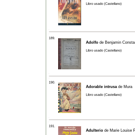
Libro usado (Castellano)
189.
Adolfo
de
Benjamin Consta
Libro usado (Castellano)
190.
Adorable intrusa
de
Mura
Libro usado (Castellano)
191.
Adulterio
de
Marie Louise 