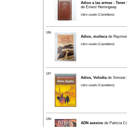
Adios a las armas - Tener 
de
Ernest Hemingway
Libro usado (Castellano)
186.
Adios, muñeca
de
Raymon
Libro usado (Castellano)
187.
Adios, Volodia
de
Simone 
Libro usado (Castellano)
188.
ADN asesino
de
Patricia C