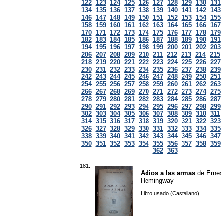
122
123
124
125
126
127
128
129
130
131
134
135
136
137
138
139
140
141
142
143
146
147
148
149
150
151
152
153
154
155
158
159
160
161
162
163
164
165
166
167
170
171
172
173
174
175
176
177
178
179
182
183
184
185
186
187
188
189
190
191
194
195
196
197
198
199
200
201
202
203
206
207
208
209
210
211
212
213
214
215
218
219
220
221
222
223
224
225
226
227
230
231
232
233
234
235
236
237
238
239
242
243
244
245
246
247
248
249
250
251
254
255
256
257
258
259
260
261
262
263
266
267
268
269
270
271
272
273
274
275
278
279
280
281
282
283
284
285
286
287
290
291
292
293
294
295
296
297
298
299
302
303
304
305
306
307
308
309
310
311
314
315
316
317
318
319
320
321
322
323
326
327
328
329
330
331
332
333
334
335
338
339
340
341
342
343
344
345
346
347
350
351
352
353
354
355
356
357
358
359
362
363
181.
Adios a las armas
de
Erne
Hemingway
Libro usado (Castellano)