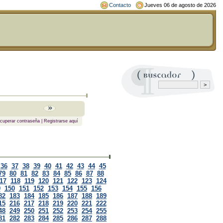
Contacto
Jueves 06 de agosto de 2026
cuperar contraseña
|
Registrarse aquí
36
37
38
39
40
41
42
43
44
45
79
80
81
82
83
84
85
86
87
88
17
118
119
120
121
122
123
124
9
150
151
152
153
154
155
156
82
183
184
185
186
187
188
189
15
216
217
218
219
220
221
222
48
249
250
251
252
253
254
255
81
282
283
284
285
286
287
288