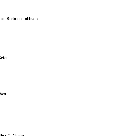
de
Berta de Tabbush
Seton
ast
thur C. Clarke