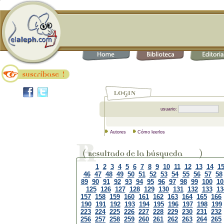
usuario:
Autores
Cómo leerlos
1
2
3
4
5
6
7
8
9
10
11
12
13
14
1
46
47
48
49
50
51
52
53
54
55
56
57
58
89
90
91
92
93
94
95
96
97
98
99
100
10
125
126
127
128
129
130
131
132
133
13
157
158
159
160
161
162
163
164
165
166
190
191
192
193
194
195
196
197
198
199
223
224
225
226
227
228
229
230
231
232
256
257
258
259
260
261
262
263
264
265