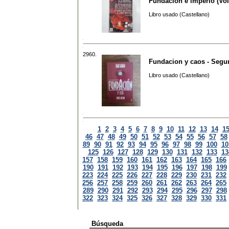
Fundacion e imperio (Vo
Libro usado (Castellano)
2960.
Fundacion y caos - Segun
Libro usado (Castellano)
1
2
3
4
5
6
7
8
9
10
11
12
13
14
1
46
47
48
49
50
51
52
53
54
55
56
57
58
89
90
91
92
93
94
95
96
97
98
99
100
10
125
126
127
128
129
130
131
132
133
13
157
158
159
160
161
162
163
164
165
166
190
191
192
193
194
195
196
197
198
199
223
224
225
226
227
228
229
230
231
232
256
257
258
259
260
261
262
263
264
265
289
290
291
292
293
294
295
296
297
298
322
323
324
325
326
327
328
329
330
331
Búsqueda