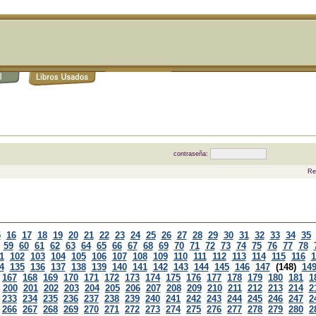
contraseña:
Re
5
16
17
18
19
20
21
22
23
24
25
26
27
28
29
30
31
32
33
34
35
59
60
61
62
63
64
65
66
67
68
69
70
71
72
73
74
75
76
77
78
1
102
103
104
105
106
107
108
109
110
111
112
113
114
115
116
1
4
135
136
137
138
139
140
141
142
143
144
145
146
147
(148)
14
167
168
169
170
171
172
173
174
175
176
177
178
179
180
181
1
200
201
202
203
204
205
206
207
208
209
210
211
212
213
214
2
233
234
235
236
237
238
239
240
241
242
243
244
245
246
247
2
266
267
268
269
270
271
272
273
274
275
276
277
278
279
280
2