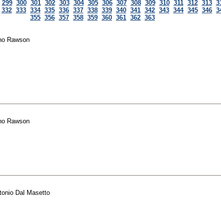
299
300
301
302
303
304
305
306
307
308
309
310
311
312
313
3
332
333
334
335
336
337
338
339
340
341
342
343
344
345
346
3
355
356
357
358
359
360
361
362
363
ano Rawson
ano Rawson
tonio Dal Masetto