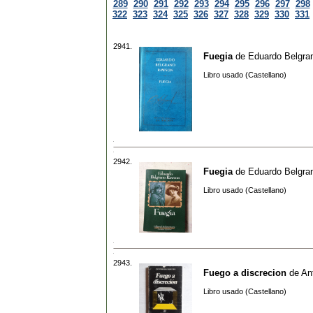
289
290
291
292
293
294
295
296
297
298
322
323
324
325
326
327
328
329
330
331
2941.
Fuegia
de
Eduardo Belgr
Libro usado (Castellano)
2942.
Fuegia
de
Eduardo Belgr
Libro usado (Castellano)
2943.
Fuego a discrecion
de
An
Libro usado (Castellano)