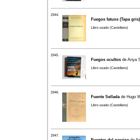
2944.
Fuegos fatuos (Tapa gris)
Libro usado (Castellano)
2945.
Fuegos ocultos
de
Anya 
Libro usado (Castellano)
2946.
Fuente Sellada
de
Hugo W
Libro usado (Castellano)
2947.
Fuentes del paraiso
de
Ar