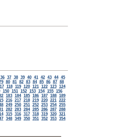
36
37
38
39
40
41
42
43
44
45
79
80
81
82
83
84
85
86
87
88
17
118
119
120
121
122
123
124
9
150
151
152
153
154
155
156
82
183
184
185
186
187
188
189
15
216
217
218
219
220
221
222
48
249
250
251
252
253
254
255
81
282
283
284
285
286
287
288
14
315
316
317
318
319
320
321
47
348
349
350
351
352
353
354