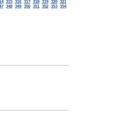
14
315
316
317
318
319
320
321
47
348
349
350
351
352
353
354