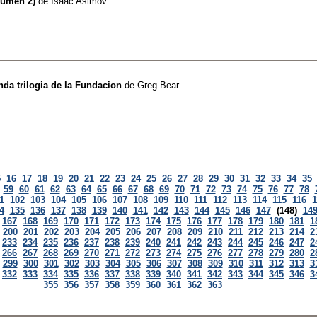
lumen 2)
de
Isaac Asimov
da trilogia de la Fundacion
de
Greg Bear
5
16
17
18
19
20
21
22
23
24
25
26
27
28
29
30
31
32
33
34
35
59
60
61
62
63
64
65
66
67
68
69
70
71
72
73
74
75
76
77
78
1
102
103
104
105
106
107
108
109
110
111
112
113
114
115
116
1
4
135
136
137
138
139
140
141
142
143
144
145
146
147
(148)
14
167
168
169
170
171
172
173
174
175
176
177
178
179
180
181
1
200
201
202
203
204
205
206
207
208
209
210
211
212
213
214
2
233
234
235
236
237
238
239
240
241
242
243
244
245
246
247
2
266
267
268
269
270
271
272
273
274
275
276
277
278
279
280
2
299
300
301
302
303
304
305
306
307
308
309
310
311
312
313
3
332
333
334
335
336
337
338
339
340
341
342
343
344
345
346
3
355
356
357
358
359
360
361
362
363