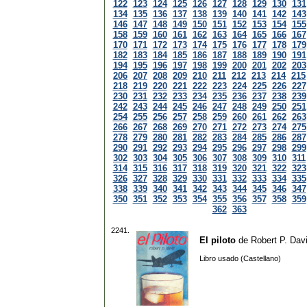
122
123
124
125
126
127
128
129
130
131
134
135
136
137
138
139
140
141
142
143
146
147
148
149
150
151
152
153
154
155
158
159
160
161
162
163
164
165
166
167
170
171
172
173
174
175
176
177
178
179
182
183
184
185
186
187
188
189
190
191
194
195
196
197
198
199
200
201
202
203
206
207
208
209
210
211
212
213
214
215
218
219
220
221
222
223
224
225
226
227
230
231
232
233
234
235
236
237
238
239
242
243
244
245
246
247
248
249
250
251
254
255
256
257
258
259
260
261
262
263
266
267
268
269
270
271
272
273
274
275
278
279
280
281
282
283
284
285
286
287
290
291
292
293
294
295
296
297
298
299
302
303
304
305
306
307
308
309
310
311
314
315
316
317
318
319
320
321
322
323
326
327
328
329
330
331
332
333
334
335
338
339
340
341
342
343
344
345
346
347
350
351
352
353
354
355
356
357
358
359
362
363
2241.
El piloto
de
Robert P. Dav
Libro usado (Castellano)