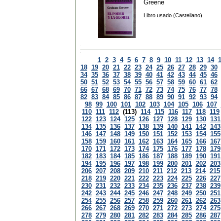
Greene
Libro usado (Castellano)
1
2
3
4
5
6
7
8
9
10
11
12
13
14
18
19
20
21
22
23
24
25
26
27
28
29
30
34
35
36
37
38
39
40
41
42
43
44
45
46
50
51
52
53
54
55
56
57
58
59
60
61
62
66
67
68
69
70
71
72
73
74
75
76
77
78
82
83
84
85
86
87
88
89
90
91
92
93
94
98
99
100
101
102
103
104
105
106
107
110
111
112
(113)
114
115
116
117
118
119
122
123
124
125
126
127
128
129
130
131
134
135
136
137
138
139
140
141
142
143
146
147
148
149
150
151
152
153
154
155
158
159
160
161
162
163
164
165
166
167
170
171
172
173
174
175
176
177
178
179
182
183
184
185
186
187
188
189
190
191
194
195
196
197
198
199
200
201
202
203
206
207
208
209
210
211
212
213
214
215
218
219
220
221
222
223
224
225
226
227
230
231
232
233
234
235
236
237
238
239
242
243
244
245
246
247
248
249
250
251
254
255
256
257
258
259
260
261
262
263
266
267
268
269
270
271
272
273
274
275
278
279
280
281
282
283
284
285
286
287