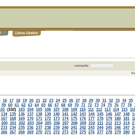
contraseña:
Re
5
16
17
18
19
20
21
22
23
24
25
26
27
28
29
30
31
32
33
34
35
59
60
61
62
63
64
65
66
67
68
69
70
71
72
73
74
75
76
77
78
101
(102)
103
104
105
106
107
108
109
110
111
112
113
114
115
11
134
135
136
137
138
139
140
141
142
143
144
145
146
147
148
1
167
168
169
170
171
172
173
174
175
176
177
178
179
180
181
1
200
201
202
203
204
205
206
207
208
209
210
211
212
213
214
2
233
234
235
236
237
238
239
240
241
242
243
244
245
246
247
2
266
267
268
269
270
271
272
273
274
275
276
277
278
279
280
2