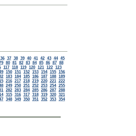
36
37
38
39
40
41
42
43
44
45
79
80
81
82
83
84
85
86
87
88
6
117
118
119
120
121
122
123
49
150
151
152
153
154
155
156
82
183
184
185
186
187
188
189
15
216
217
218
219
220
221
222
48
249
250
251
252
253
254
255
81
282
283
284
285
286
287
288
14
315
316
317
318
319
320
321
47
348
349
350
351
352
353
354