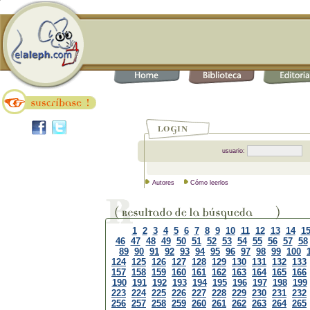
usuario:
Autores
Cómo leerlos
1
2
3
4
5
6
7
8
9
10
11
12
13
14
1
46
47
48
49
50
51
52
53
54
55
56
57
58
89
90
91
92
93
94
95
96
97
98
99
100
124
125
126
127
128
129
130
131
132
133
157
158
159
160
161
162
163
164
165
166
190
191
192
193
194
195
196
197
198
199
223
224
225
226
227
228
229
230
231
232
256
257
258
259
260
261
262
263
264
265