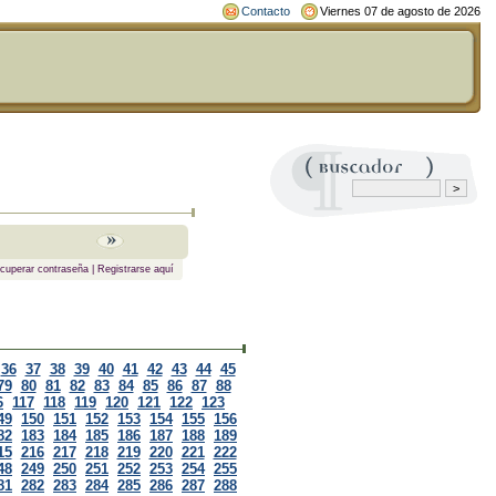
Contacto
Viernes 07 de agosto de 2026
cuperar contraseña
|
Registrarse aquí
36
37
38
39
40
41
42
43
44
45
79
80
81
82
83
84
85
86
87
88
6
117
118
119
120
121
122
123
49
150
151
152
153
154
155
156
82
183
184
185
186
187
188
189
15
216
217
218
219
220
221
222
48
249
250
251
252
253
254
255
81
282
283
284
285
286
287
288