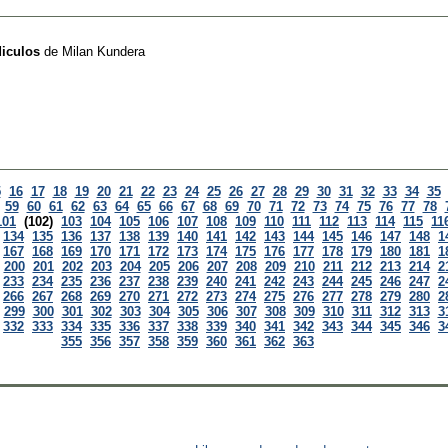
diculos
de
Milan Kundera
5
16
17
18
19
20
21
22
23
24
25
26
27
28
29
30
31
32
33
34
35
59
60
61
62
63
64
65
66
67
68
69
70
71
72
73
74
75
76
77
78
101
(102)
103
104
105
106
107
108
109
110
111
112
113
114
115
11
134
135
136
137
138
139
140
141
142
143
144
145
146
147
148
1
167
168
169
170
171
172
173
174
175
176
177
178
179
180
181
1
200
201
202
203
204
205
206
207
208
209
210
211
212
213
214
2
233
234
235
236
237
238
239
240
241
242
243
244
245
246
247
2
266
267
268
269
270
271
272
273
274
275
276
277
278
279
280
2
299
300
301
302
303
304
305
306
307
308
309
310
311
312
313
3
332
333
334
335
336
337
338
339
340
341
342
343
344
345
346
3
355
356
357
358
359
360
361
362
363