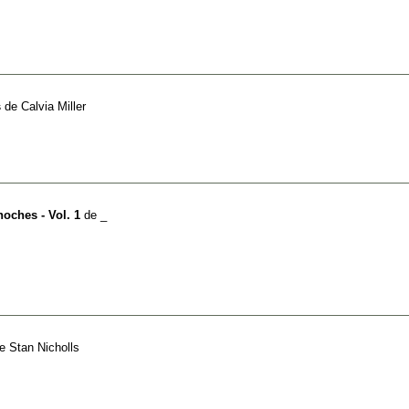
s
de
Calvia Miller
noches - Vol. 1
de
_
e
Stan Nicholls