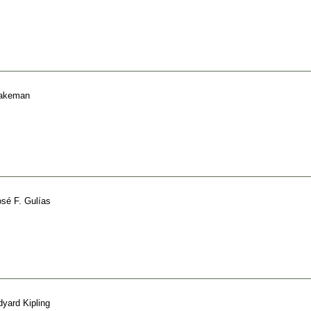
Wakeman
osé F. Gulías
yard Kipling