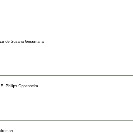
nco
de
Susana Gesumaria
e
E. Philips Oppenheim
Wakeman