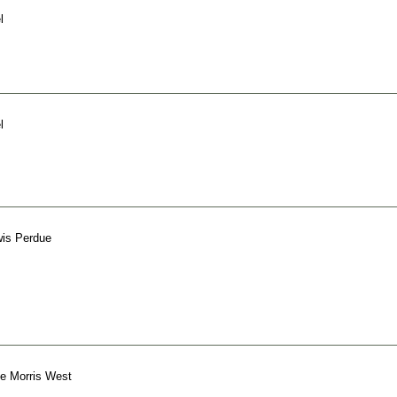
l
l
is Perdue
e
Morris West