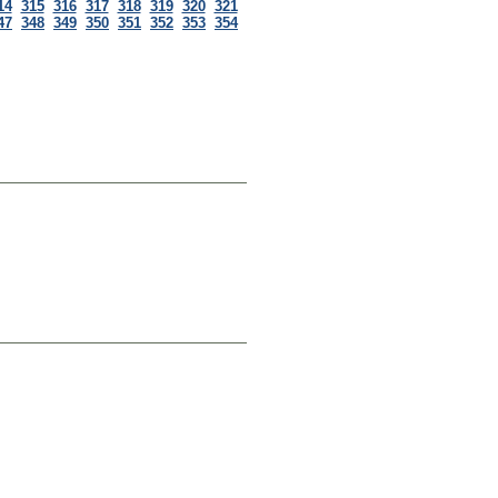
14
315
316
317
318
319
320
321
47
348
349
350
351
352
353
354