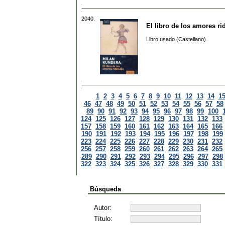
2040.
El libro de los amores ri
Libro usado (Castellano)
1
2
3
4
5
6
7
8
9
10
11
12
13
14
1
46
47
48
49
50
51
52
53
54
55
56
57
58
89
90
91
92
93
94
95
96
97
98
99
100
124
125
126
127
128
129
130
131
132
133
157
158
159
160
161
162
163
164
165
166
190
191
192
193
194
195
196
197
198
199
223
224
225
226
227
228
229
230
231
232
256
257
258
259
260
261
262
263
264
265
289
290
291
292
293
294
295
296
297
298
322
323
324
325
326
327
328
329
330
331
Búsqueda
Autor:
Título: