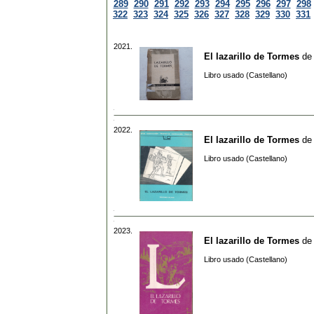
289
290
291
292
293
294
295
296
297
298
322
323
324
325
326
327
328
329
330
331
2021.
El lazarillo de Tormes
de
Libro usado (Castellano)
2022.
El lazarillo de Tormes
de
Libro usado (Castellano)
2023.
El lazarillo de Tormes
de
Libro usado (Castellano)