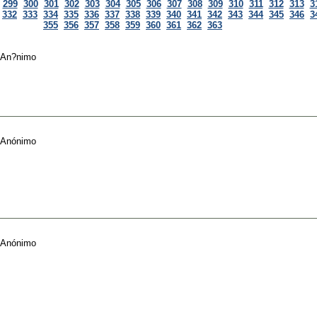
299
300
301
302
303
304
305
306
307
308
309
310
311
312
313
3
332
333
334
335
336
337
338
339
340
341
342
343
344
345
346
3
355
356
357
358
359
360
361
362
363
An?nimo
Anónimo
Anónimo