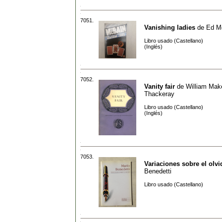
7051.
Vanishing ladies
de
Ed M
Libro usado (Castellano)
(Inglés)
7052.
Vanity fair
de
William Ma
Thackeray
Libro usado (Castellano)
(Inglés)
7053.
Variaciones sobre el olvi
Benedetti
Libro usado (Castellano)