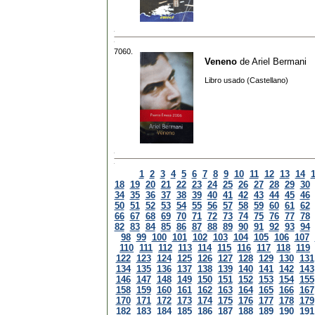
7060.
Veneno
de
Ariel Bermani
Libro usado (Castellano)
1
2
3
4
5
6
7
8
9
10
11
12
13
14
18
19
20
21
22
23
24
25
26
27
28
29
30
34
35
36
37
38
39
40
41
42
43
44
45
46
50
51
52
53
54
55
56
57
58
59
60
61
62
66
67
68
69
70
71
72
73
74
75
76
77
78
82
83
84
85
86
87
88
89
90
91
92
93
94
98
99
100
101
102
103
104
105
106
107
110
111
112
113
114
115
116
117
118
119
122
123
124
125
126
127
128
129
130
131
134
135
136
137
138
139
140
141
142
143
146
147
148
149
150
151
152
153
154
155
158
159
160
161
162
163
164
165
166
167
170
171
172
173
174
175
176
177
178
179
182
183
184
185
186
187
188
189
190
191