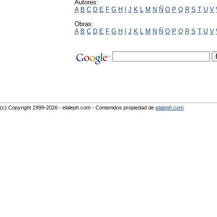
Autores:
A
B
C
D
E
F
G
H
I
J
K
L
M
N
Ñ
O
P
Q
R
S
T
U
V
Obras:
A
B
C
D
E
F
G
H
I
J
K
L
M
N
Ñ
O
P
Q
R
S
T
U
V
(c) Copyright 1999-2026 - elaleph.com - Contenidos propiedad de
elaleph.com