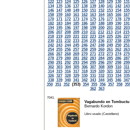
122
123
124
125
126
127
128
129
130
131
134
135
136
137
138
139
140
141
142
143
146
147
148
149
150
151
152
153
154
155
158
159
160
161
162
163
164
165
166
167
170
171
172
173
174
175
176
177
178
179
182
183
184
185
186
187
188
189
190
191
194
195
196
197
198
199
200
201
202
203
206
207
208
209
210
211
212
213
214
215
218
219
220
221
222
223
224
225
226
227
230
231
232
233
234
235
236
237
238
239
242
243
244
245
246
247
248
249
250
251
254
255
256
257
258
259
260
261
262
263
266
267
268
269
270
271
272
273
274
275
278
279
280
281
282
283
284
285
286
287
290
291
292
293
294
295
296
297
298
299
302
303
304
305
306
307
308
309
310
311
314
315
316
317
318
319
320
321
322
323
326
327
328
329
330
331
332
333
334
335
338
339
340
341
342
343
344
345
346
347
350
351
352
(353)
354
355
356
357
358
35
362
363
7041.
Vagabundo en Tombuctu
Bernardo Kordon
Libro usado (Castellano)