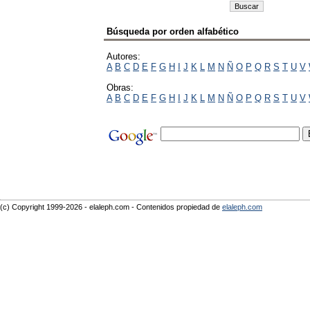
Búsqueda por orden alfabético
Autores:
A
B
C
D
E
F
G
H
I
J
K
L
M
N
Ñ
O
P
Q
R
S
T
U
V
Obras:
A
B
C
D
E
F
G
H
I
J
K
L
M
N
Ñ
O
P
Q
R
S
T
U
V
(c) Copyright 1999-2026 - elaleph.com - Contenidos propiedad de
elaleph.com