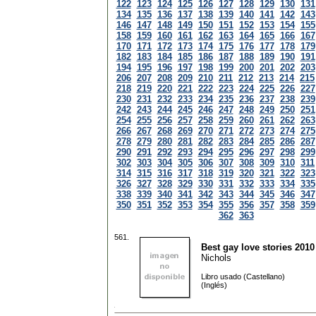
122
123
124
125
126
127
128
129
130
131
134
135
136
137
138
139
140
141
142
143
146
147
148
149
150
151
152
153
154
155
158
159
160
161
162
163
164
165
166
167
170
171
172
173
174
175
176
177
178
179
182
183
184
185
186
187
188
189
190
191
194
195
196
197
198
199
200
201
202
203
206
207
208
209
210
211
212
213
214
215
218
219
220
221
222
223
224
225
226
227
230
231
232
233
234
235
236
237
238
239
242
243
244
245
246
247
248
249
250
251
254
255
256
257
258
259
260
261
262
263
266
267
268
269
270
271
272
273
274
275
278
279
280
281
282
283
284
285
286
287
290
291
292
293
294
295
296
297
298
299
302
303
304
305
306
307
308
309
310
311
314
315
316
317
318
319
320
321
322
323
326
327
328
329
330
331
332
333
334
335
338
339
340
341
342
343
344
345
346
347
350
351
352
353
354
355
356
357
358
359
362
363
561.
Best gay love stories 2010
Nichols
Libro usado (Castellano)
(Inglés)