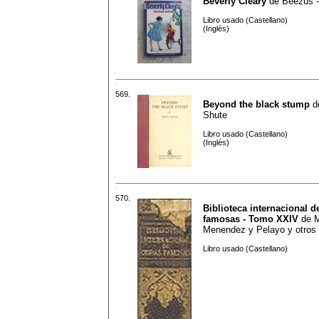
Beverly Cleary
de
Beezus 
Libro usado (Castellano)
(Inglés)
569.
Beyond the black stump
d
Shute
Libro usado (Castellano)
(Inglés)
570.
Biblioteca internacional d
famosas - Tomo XXIV
de
M
Menendez y Pelayo y otros
Libro usado (Castellano)