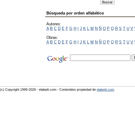
Búsqueda por orden alfabético
Autores:
A
B
C
D
E
F
G
H
I
J
K
L
M
N
Ñ
O
P
Q
R
S
T
U
V
Obras:
A
B
C
D
E
F
G
H
I
J
K
L
M
N
Ñ
O
P
Q
R
S
T
U
V
(c) Copyright 1999-2026 - elaleph.com - Contenidos propiedad de
elaleph.com