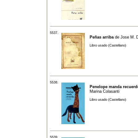
5537.
Peñas arriba
de
Jose M. 
Libro usado (Castellano)
5538.
Penelope manda recuerd
Marina Colasanti
Libro usado (Castellano)
5539.