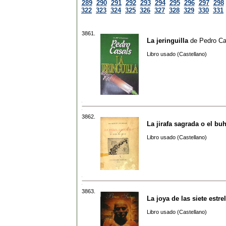
289
290
291
292
293
294
295
296
297
298
322
323
324
325
326
327
328
329
330
331
3861.
La jeringuilla
de
Pedro Ca
Libro usado (Castellano)
3862.
La jirafa sagrada o el bu
Libro usado (Castellano)
3863.
La joya de las siete estre
Libro usado (Castellano)