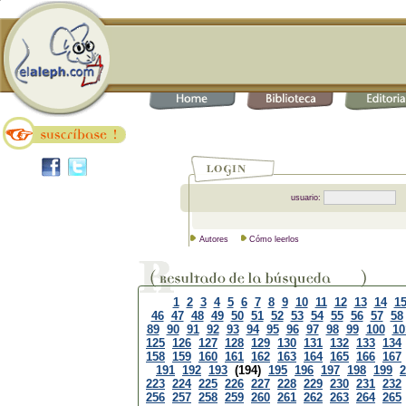
usuario:
Autores
Cómo leerlos
1
2
3
4
5
6
7
8
9
10
11
12
13
14
1
46
47
48
49
50
51
52
53
54
55
56
57
58
89
90
91
92
93
94
95
96
97
98
99
100
10
125
126
127
128
129
130
131
132
133
134
158
159
160
161
162
163
164
165
166
167
191
192
193
(194)
195
196
197
198
199
2
223
224
225
226
227
228
229
230
231
232
256
257
258
259
260
261
262
263
264
265