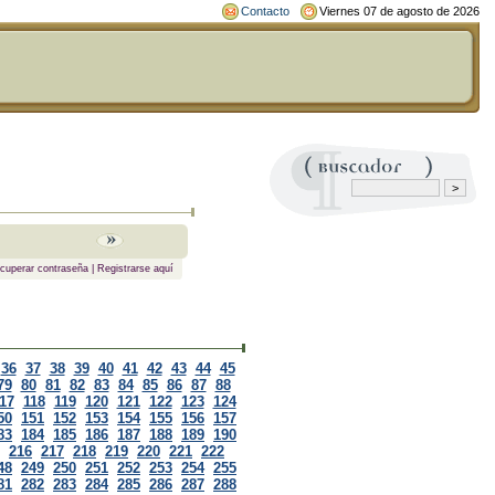
Contacto
Viernes 07 de agosto de 2026
cuperar contraseña
|
Registrarse aquí
36
37
38
39
40
41
42
43
44
45
79
80
81
82
83
84
85
86
87
88
17
118
119
120
121
122
123
124
50
151
152
153
154
155
156
157
83
184
185
186
187
188
189
190
216
217
218
219
220
221
222
48
249
250
251
252
253
254
255
81
282
283
284
285
286
287
288