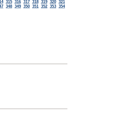
14
315
316
317
318
319
320
321
47
348
349
350
351
352
353
354