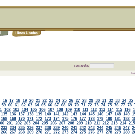
contraseña:
Re
5
16
17
18
19
20
21
22
23
24
25
26
27
28
29
30
31
32
33
34
35
59
60
61
62
63
64
65
66
67
68
69
70
71
72
73
74
75
76
77
78
1
102
103
104
105
106
107
108
109
110
111
112
113
114
115
116
1
135
136
137
138
139
140
141
142
143
144
145
146
147
148
149
1
168
169
170
171
172
173
174
175
176
177
178
179
180
181
182
1
00
201
202
203
204
205
206
207
208
209
210
211
212
213
214
215
233
234
235
236
237
238
239
240
241
242
243
244
245
246
247
2
266
267
268
269
270
271
272
273
274
275
276
277
278
279
280
2