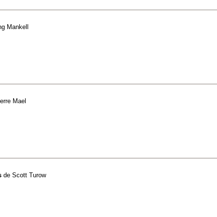
ng Mankell
erre Mael
s
de
Scott Turow