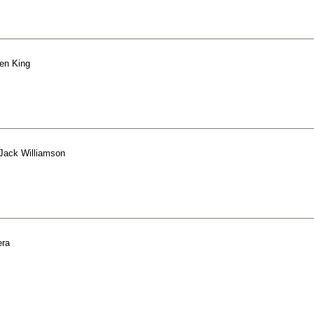
en King
Jack Williamson
era