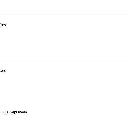
Cars
Cars
e
Luis Sepúlveda