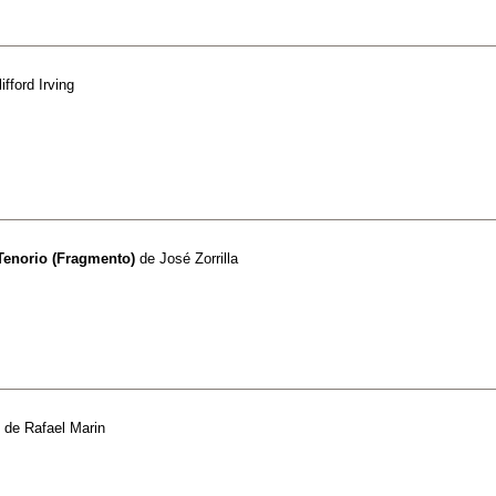
lifford Irving
Tenorio (Fragmento)
de
José Zorrilla
de
Rafael Marin