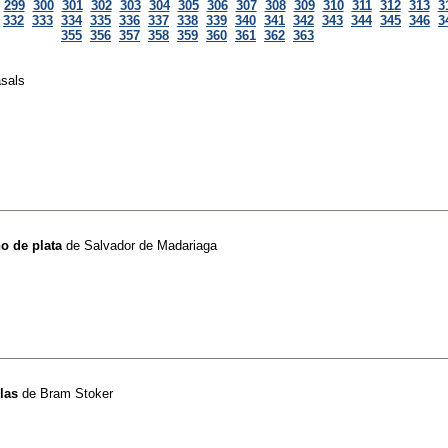
299
300
301
302
303
304
305
306
307
308
309
310
311
312
313
3
332
333
334
335
336
337
338
339
340
341
342
343
344
345
346
3
355
356
357
358
359
360
361
362
363
sals
ho de plata
de
Salvador de Madariaga
llas
de
Bram Stoker