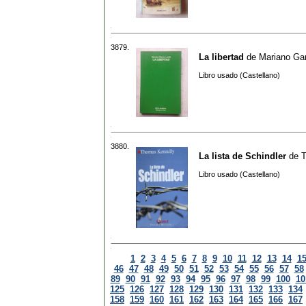
3879.
La libertad
de
Mariano Ga
Libro usado (Castellano)
3880.
La lista de Schindler
de
T
Libro usado (Castellano)
1
2
3
4
5
6
7
8
9
10
11
12
13
14
1
46
47
48
49
50
51
52
53
54
55
56
57
58
89
90
91
92
93
94
95
96
97
98
99
100
10
125
126
127
128
129
130
131
132
133
134
158
159
160
161
162
163
164
165
166
167