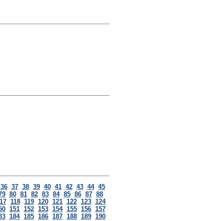
36
37
38
39
40
41
42
43
44
45
79
80
81
82
83
84
85
86
87
88
17
118
119
120
121
122
123
124
50
151
152
153
154
155
156
157
83
184
185
186
187
188
189
190