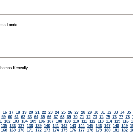
rcia Landa
homas Keneally
5
16
17
18
19
20
21
22
23
24
25
26
27
28
29
30
31
32
33
34
35
59
60
61
62
63
64
65
66
67
68
69
70
71
72
73
74
75
76
77
78
1
102
103
104
105
106
107
108
109
110
111
112
113
114
115
116
1
135
136
137
138
139
140
141
142
143
144
145
146
147
148
149
1
168
169
170
171
172
173
174
175
176
177
178
179
180
181
182
1