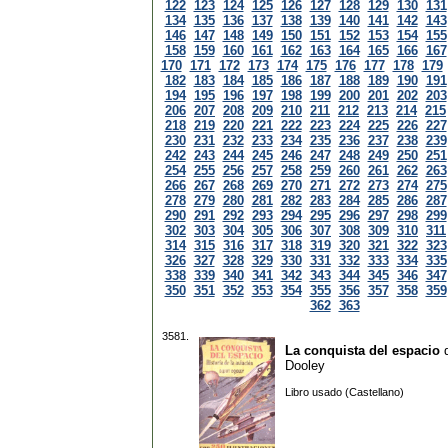
122
123
124
125
126
127
128
129
130
131
134
135
136
137
138
139
140
141
142
143
146
147
148
149
150
151
152
153
154
155
158
159
160
161
162
163
164
165
166
167
170
171
172
173
174
175
176
177
178
179
182
183
184
185
186
187
188
189
190
191
194
195
196
197
198
199
200
201
202
203
206
207
208
209
210
211
212
213
214
215
218
219
220
221
222
223
224
225
226
227
230
231
232
233
234
235
236
237
238
239
242
243
244
245
246
247
248
249
250
251
254
255
256
257
258
259
260
261
262
263
266
267
268
269
270
271
272
273
274
275
278
279
280
281
282
283
284
285
286
287
290
291
292
293
294
295
296
297
298
299
302
303
304
305
306
307
308
309
310
311
314
315
316
317
318
319
320
321
322
323
326
327
328
329
330
331
332
333
334
335
338
339
340
341
342
343
344
345
346
347
350
351
352
353
354
355
356
357
358
359
362
363
3581.
La conquista del espacio
Dooley
Libro usado (Castellano)