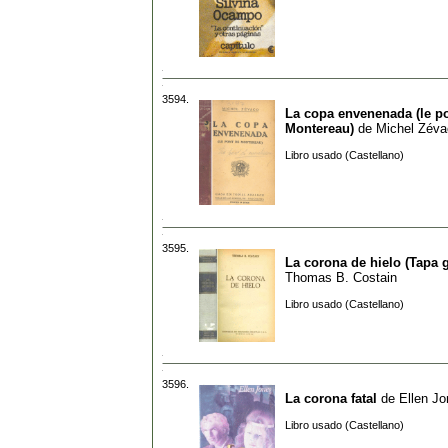
3594.
La copa envenenada (le p
Montereau)
de
Michel Zéva
Libro usado (Castellano)
3595.
La corona de hielo (Tapa g
Thomas B. Costain
Libro usado (Castellano)
3596.
La corona fatal
de
Ellen J
Libro usado (Castellano)