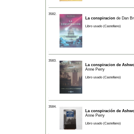
3582.
La conspiracion
de
Dan B
Libro usado (Castellano)
3583.
La conspiracion de Ashwo
Anne Perry
Libro usado (Castellano)
3584.
La conspiración de Ashwo
Anne Perry
Libro usado (Castellano)