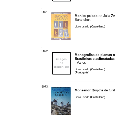
5071.
Monito pelado
de
Julia Zw
Baranchuk
Libro usado (Castellano)
5072.
Monografias de plantas 
Brasileiras e aclimatadas
- Varios
Libro usado (Castellano)
(Portugués)
5073.
Monseñor Quijote
de
Gra
Libro usado (Castellano)