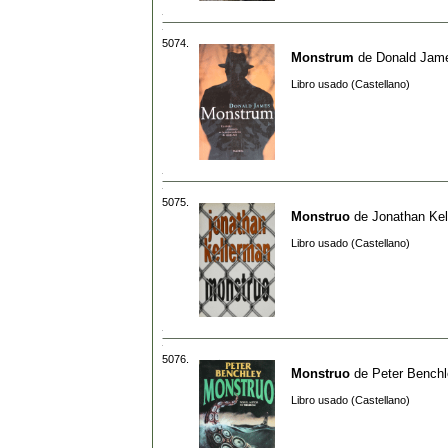
5074.
Monstrum
de
Donald Jam
Libro usado (Castellano)
5075.
Monstruo
de
Jonathan Ke
Libro usado (Castellano)
5076.
Monstruo
de
Peter Bench
Libro usado (Castellano)