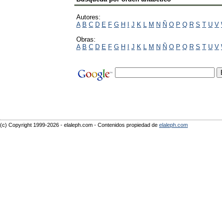
Autores:
A
B
C
D
E
F
G
H
I
J
K
L
M
N
Ñ
O
P
Q
R
S
T
U
V
Obras:
A
B
C
D
E
F
G
H
I
J
K
L
M
N
Ñ
O
P
Q
R
S
T
U
V
(c) Copyright 1999-2026 - elaleph.com - Contenidos propiedad de
elaleph.com