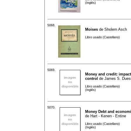
(Inglés)
5068.
Moises
de
Sholem Asch
Libro usado (Castellano)
5069.
Money and credit: impac
control
de
James S. Dues
Libro usado (Castellano)
(Inglés)
5070.
Money Debt and economic
de
Hart - Kenen - Entine
Libro usado (Castellano)
(Inglés)