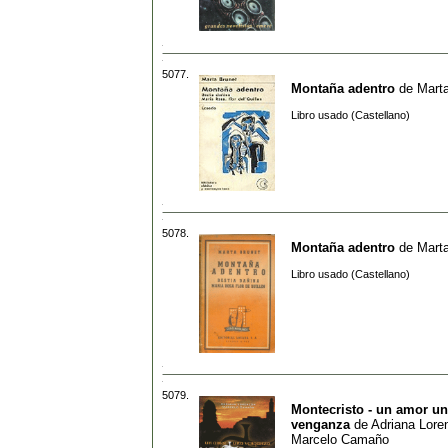
5077.
Montaña adentro
de
Mart
Libro usado (Castellano)
5078.
Montaña adentro
de
Mart
Libro usado (Castellano)
5079.
Montecristo - un amor u
venganza
de
Adriana Lore
Marcelo Camaño