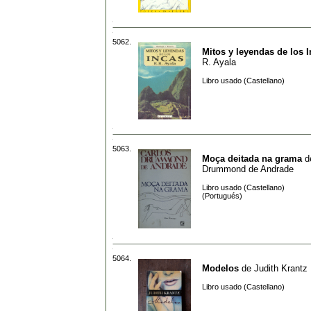
5062.
Mitos y leyendas de los 
R. Ayala
Libro usado (Castellano)
5063.
Moça deitada na grama
d
Drummond de Andrade
Libro usado (Castellano)
(Portugués)
5064.
Modelos
de
Judith Krantz
Libro usado (Castellano)