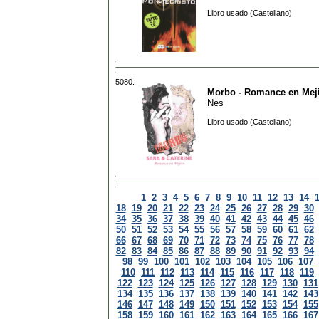
Libro usado (Castellano)
5080.
Morbo - Romance en Mej
Nes
Libro usado (Castellano)
1
2
3
4
5
6
7
8
9
10
11
12
13
14
18
19
20
21
22
23
24
25
26
27
28
29
30
34
35
36
37
38
39
40
41
42
43
44
45
46
50
51
52
53
54
55
56
57
58
59
60
61
62
66
67
68
69
70
71
72
73
74
75
76
77
78
82
83
84
85
86
87
88
89
90
91
92
93
94
98
99
100
101
102
103
104
105
106
107
110
111
112
113
114
115
116
117
118
119
122
123
124
125
126
127
128
129
130
131
134
135
136
137
138
139
140
141
142
143
146
147
148
149
150
151
152
153
154
155
158
159
160
161
162
163
164
165
166
167