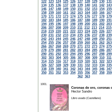
122
123
124
125
126
127
128
129
130
131
134
135
136
137
138
139
140
141
142
143
146
147
148
149
150
151
152
153
154
155
158
159
160
161
162
163
164
165
166
167
170
171
172
173
174
175
176
177
178
179
182
183
184
185
186
187
188
189
190
191
194
195
196
197
198
199
200
201
202
203
206
207
208
209
210
211
212
213
214
215
218
219
220
221
222
223
224
225
226
227
230
231
232
233
234
235
236
237
238
239
242
243
244
245
246
247
248
249
250
251
254
255
256
257
258
259
260
261
262
263
266
267
268
269
270
271
272
273
274
275
278
279
280
281
282
283
284
285
286
287
290
291
292
293
294
295
296
297
298
299
302
303
304
305
306
307
308
309
310
311
314
315
316
317
318
319
320
321
322
323
326
327
328
329
330
331
332
333
334
335
338
339
340
341
342
343
344
345
346
347
350
351
352
353
354
355
356
357
358
359
362
363
1001.
Coronas de oro, coronas d
Hector Sandro
Libro usado (Castellano)