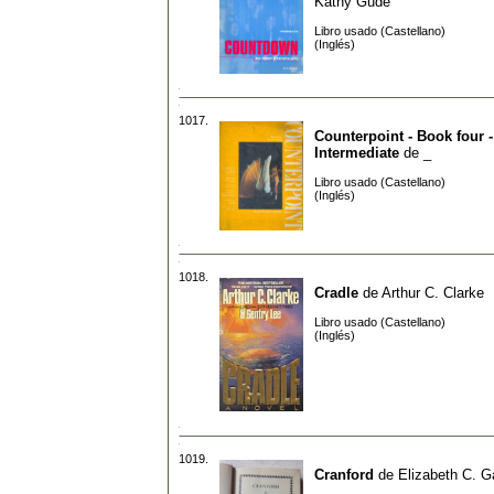
Kathy Gude
Libro usado (Castellano)
(Inglés)
1017.
Counterpoint - Book four -
Intermediate
de
_
Libro usado (Castellano)
(Inglés)
1018.
Cradle
de
Arthur C. Clarke
Libro usado (Castellano)
(Inglés)
1019.
Cranford
de
Elizabeth C. G