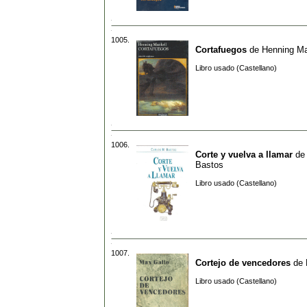
1005.
Cortafuegos
de
Henning Ma
Libro usado (Castellano)
1006.
Corte y vuelva a llamar
d
Bastos
Libro usado (Castellano)
1007.
Cortejo de vencedores
de
Libro usado (Castellano)