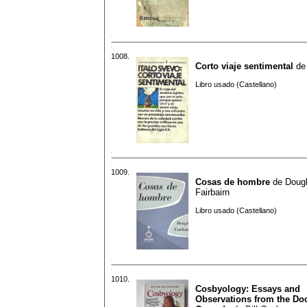
1008.
Corto viaje sentimental
d
Libro usado (Castellano)
1009.
Cosas de hombre
de
Doug
Fairbairn
Libro usado (Castellano)
1010.
Cosbyology: Essays and
Observations from the Doc