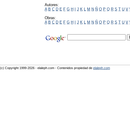
Autores:
A
B
C
D
E
F
G
H
I
J
K
L
M
N
Ñ
O
P
Q
R
S
T
U
V
Obras:
A
B
C
D
E
F
G
H
I
J
K
L
M
N
Ñ
O
P
Q
R
S
T
U
V
(c) Copyright 1999-2026 - elaleph.com - Contenidos propiedad de
elaleph.com