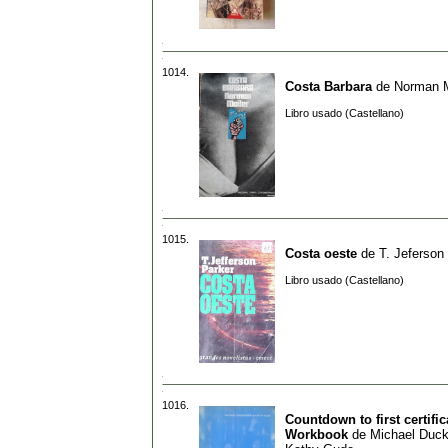
1014.
Costa Barbara
de
Norman M
Libro usado (Castellano)
1015.
Costa oeste
de
T. Jeferson
Libro usado (Castellano)
1016.
Countdown to first certific
Workbook
de
Michael Duck