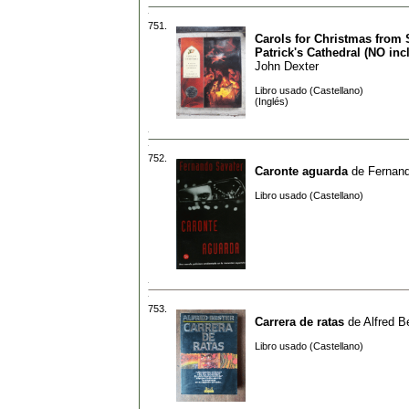
751.
Carols for Christmas from 
Patrick's Cathedral (NO inc
John Dexter
Libro usado (Castellano)
(Inglés)
752.
Caronte aguarda
de
Fernan
Libro usado (Castellano)
753.
Carrera de ratas
de
Alfred B
Libro usado (Castellano)