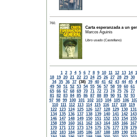
760.
Carta esperanzada a un gen
Marcos Aguinis
Libro usado (Castellano)
1
2
3
4
5
6
7
8
9
10
11
12
13
14
18
19
20
21
22
23
24
25
26
27
28
29
30
34
35
36
37
(38)
39
40
41
42
43
44
45
49
50
51
52
53
54
55
56
57
58
59
60
61
65
66
67
68
69
70
71
72
73
74
75
76
77
81
82
83
84
85
86
87
88
89
90
91
92
93
97
98
99
100
101
102
103
104
105
106
10
110
111
112
113
114
115
116
117
118
119
122
123
124
125
126
127
128
129
130
131
134
135
136
137
138
139
140
141
142
143
146
147
148
149
150
151
152
153
154
155
158
159
160
161
162
163
164
165
166
167
170
171
172
173
174
175
176
177
178
179
182
183
184
185
186
187
188
189
190
191
194
195
196
197
198
199
200
201
202
203