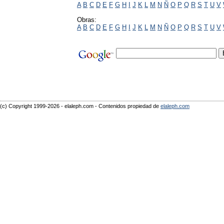
A
B
C
D
E
F
G
H
I
J
K
L
M
N
Ñ
O
P
Q
R
S
T
U
V
Obras:
A
B
C
D
E
F
G
H
I
J
K
L
M
N
Ñ
O
P
Q
R
S
T
U
V
(c) Copyright 1999-2026 - elaleph.com - Contenidos propiedad de
elaleph.com