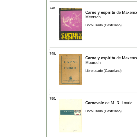
748.
Carne y espiritu
de
Maxence
Meersch
Libro usado (Castellano)
749.
Carne y espiritu
de
Maxence
Meersch
Libro usado (Castellano)
750.
Carnevale
de
M. R. Lovric
Libro usado (Castellano)