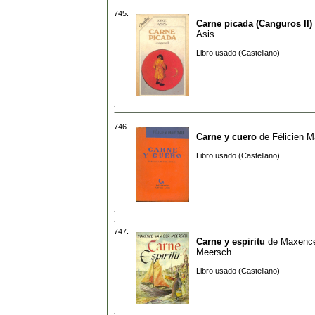
745.
Carne picada (Canguros II)
Asis
Libro usado (Castellano)
746.
Carne y cuero
de
Félicien 
Libro usado (Castellano)
747.
Carne y espiritu
de
Maxence
Meersch
Libro usado (Castellano)