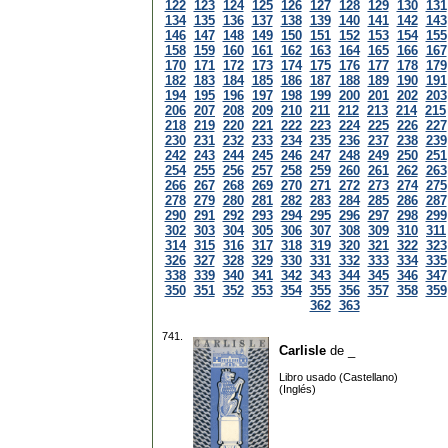
122
123
124
125
126
127
128
129
130
131
134
135
136
137
138
139
140
141
142
143
146
147
148
149
150
151
152
153
154
155
158
159
160
161
162
163
164
165
166
167
170
171
172
173
174
175
176
177
178
179
182
183
184
185
186
187
188
189
190
191
194
195
196
197
198
199
200
201
202
203
206
207
208
209
210
211
212
213
214
215
218
219
220
221
222
223
224
225
226
227
230
231
232
233
234
235
236
237
238
239
242
243
244
245
246
247
248
249
250
251
254
255
256
257
258
259
260
261
262
263
266
267
268
269
270
271
272
273
274
275
278
279
280
281
282
283
284
285
286
287
290
291
292
293
294
295
296
297
298
299
302
303
304
305
306
307
308
309
310
311
314
315
316
317
318
319
320
321
322
323
326
327
328
329
330
331
332
333
334
335
338
339
340
341
342
343
344
345
346
347
350
351
352
353
354
355
356
357
358
359
362
363
741.
Carlisle
de
_
Libro usado (Castellano)
(Inglés)