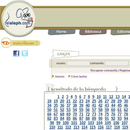
usuario:
contraseña:
Recuperar contraseña
|
Registra
Autores
Cómo leerlos
1
2
3
4
5
6
7
8
9
10
11
12
13
14
18
19
20
21
22
23
24
25
26
27
28
29
30
34
35
36
37
38
39
40
41
42
43
44
45
46
50
51
52
53
54
55
56
57
58
59
60
61
62
66
67
68
69
70
71
72
73
74
75
76
77
78
82
83
84
85
86
87
88
89
90
91
92
93
94
98
99
100
101
102
103
104
105
106
107
110
111
112
113
114
115
116
117
118
119