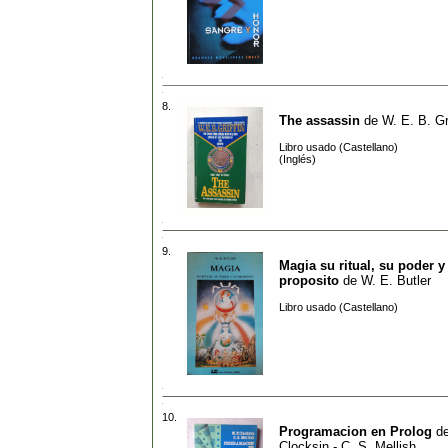
8.
The assassin
de
W. E. B. Gri
Libro usado (Castellano)
(Inglés)
9.
Magia su ritual, su poder y
proposito
de
W. E. Butler
Libro usado (Castellano)
10.
Programacion en Prolog
d
Clocksin - C. S. Mellish