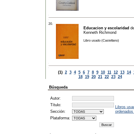
20.
Educacion y escolaridad
d
Kenneth Richmond
Libro usado (Castellano)
(1)
2
3
4
5
6
7
8
9
10
11
12
13
14
18
19
20
21
22
23
24
Búsqueda
Autor:
Título:
Libros usa
Sección:
ordenados
Plataforma: