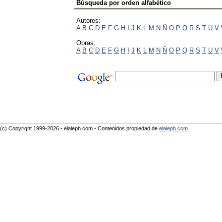
Búsqueda por orden alfabético
Autores:
A
B
C
D
E
F
G
H
I
J
K
L
M
N
Ñ
O
P
Q
R
S
T
U
V
Obras:
A
B
C
D
E
F
G
H
I
J
K
L
M
N
Ñ
O
P
Q
R
S
T
U
V
(c) Copyright 1999-2026 - elaleph.com - Contenidos propiedad de
elaleph.com