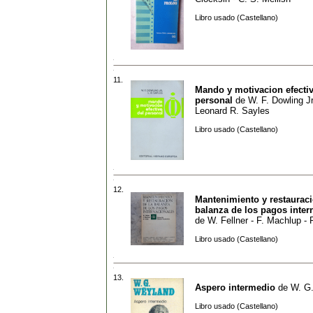
Libro usado (Castellano)
11.
Mando y motivacion efectiv
personal
de
W. F. Dowling Jr
Leonard R. Sayles
Libro usado (Castellano)
12.
Mantenimiento y restauraci
balanza de los pagos inter
de
W. Fellner - F. Machlup - R
Libro usado (Castellano)
13.
Aspero intermedio
de
W. G
Libro usado (Castellano)