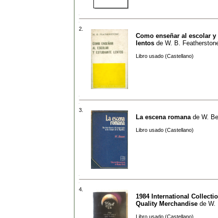
2.
Como enseñar al escolar y 
lentos
de
W. B. Featherston
Libro usado (Castellano)
3.
La escena romana
de
W. Be
Libro usado (Castellano)
4.
1984 International Collectio
Quality Merchandise
de
W. 
Libro usado (Castellano)