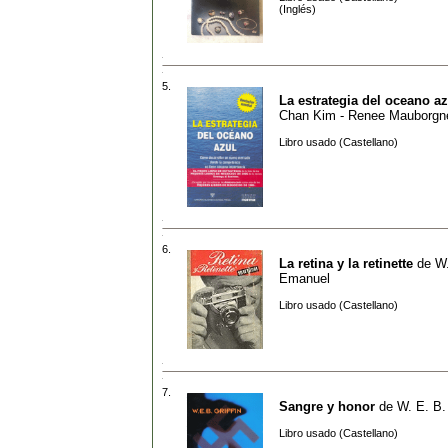
(Inglés)
5.
La estrategia del oceano az
Chan Kim - Renee Mauborgn
Libro usado (Castellano)
6.
La retina y la retinette
de
W.
Emanuel
Libro usado (Castellano)
7.
Sangre y honor
de
W. E. B. 
Libro usado (Castellano)