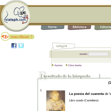
usuario:
Autores
Cómo leerlos
(1
1.
La poesia del cuarenta
de
V
Libro usado (Castellano)