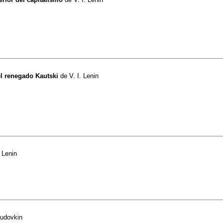
el renegado Kautski
de
V. I. Lenin
. Lenin
Pudovkin