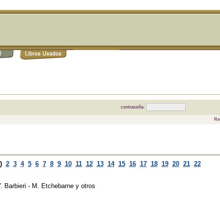
contraseña:
Re
)
2
3
4
5
6
7
8
9
10
11
12
13
14
15
16
17
18
19
20
21
22
. Barbieri - M. Etchebarne y otros