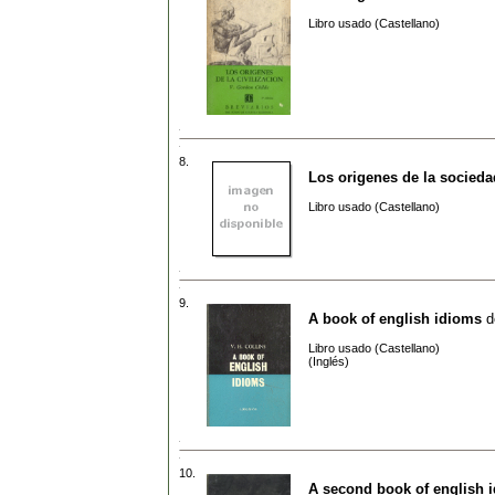
Libro usado (Castellano)
8.
Los origenes de la socied
Libro usado (Castellano)
9.
A book of english idioms
d
Libro usado (Castellano)
(Inglés)
10.
A second book of english 