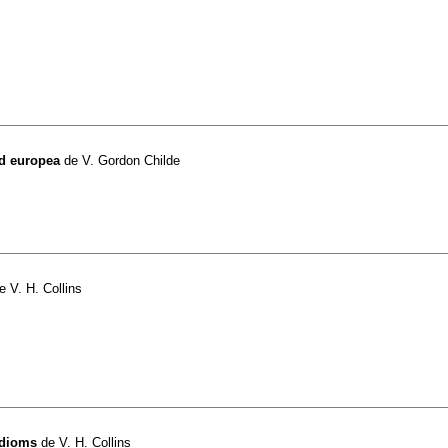
ad europea
de
V. Gordon Childe
e
V. H. Collins
idioms
de
V. H. Collins