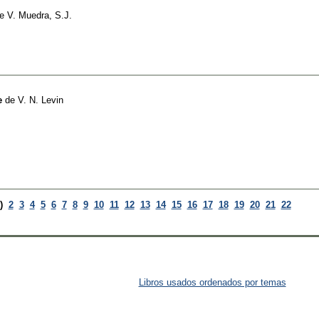
e
V. Muedra, S.J.
e
de
V. N. Levin
)
2
3
4
5
6
7
8
9
10
11
12
13
14
15
16
17
18
19
20
21
22
Libros usados ordenados por temas