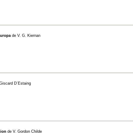
Europa
de
V. G. Kiernan
 Giscard D´Estaing
cion
de
V. Gordon Childe