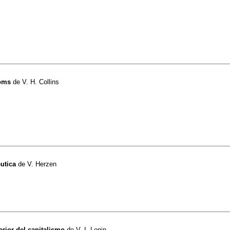
ioms
de
V. H. Collins
utica
de
V. Herzen
erior del capitalismo
de
V. I. Lenin