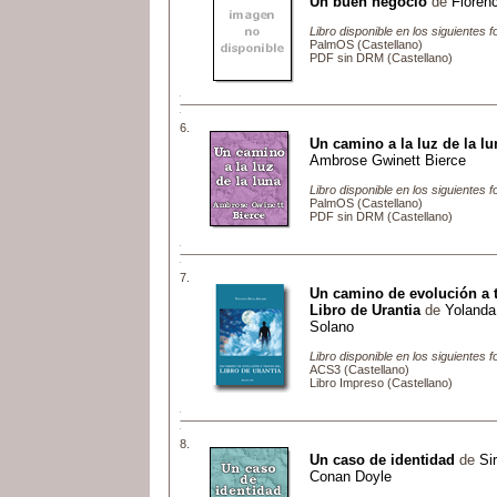
Un buen negocio
de
Floren
Libro disponible en los siguientes 
PalmOS (Castellano)
PDF sin DRM (Castellano)
6.
Un camino a la luz de la lu
Ambrose Gwinett Bierce
Libro disponible en los siguientes 
PalmOS (Castellano)
PDF sin DRM (Castellano)
7.
Un camino de evolución a t
Libro de Urantia
de
Yolanda
Solano
Libro disponible en los siguientes 
ACS3 (Castellano)
Libro Impreso (Castellano)
8.
Un caso de identidad
de
Si
Conan Doyle