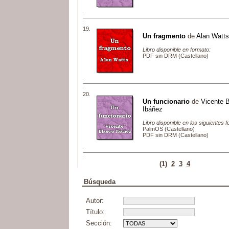
19.
Un fragmento
de
Alan Watts
Libro disponible en formato:
PDF sin DRM (Castellano)
20.
Un funcionario
de
Vicente 
Ibáñez
Libro disponible en los siguientes 
PalmOS (Castellano)
PDF sin DRM (Castellano)
(1)
2
3
4
Búsqueda
Autor:
Título:
Sección: