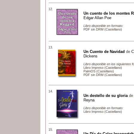
12.
Un cuento de los montes 
Edgar Allan Poe
Libro disponible en formato:
PDF sin DRM (Castellano)
13.
Un Cuento de Navidad
de
C
Dickens
Libro disponible en los siguientes 
Libro Impreso (Castellano)
PalmOS (Castellano)
PDF sin DRM (Castellano)
14.
Un destello de su gloria
d
Reyna
Libro disponible en formato:
Libro Impreso (Castellano)
15.
Un Día de Calor Insoportab