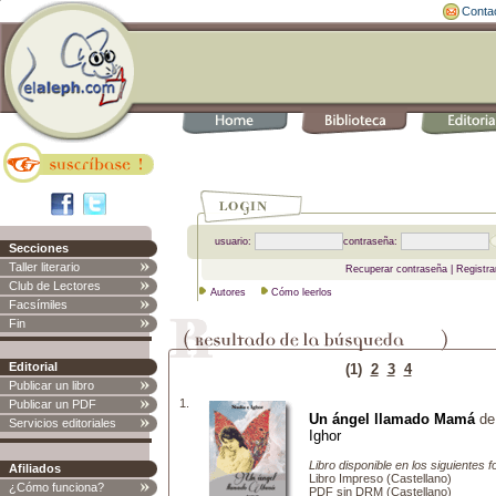
Conta
usuario:
contraseña:
Secciones
Taller literario
Recuperar contraseña
|
Registra
Club de Lectores
Autores
Cómo leerlos
Facsímiles
Fin
Editorial
(1)
2
3
4
Publicar un libro
1.
Publicar un PDF
Un ángel llamado Mamá
d
Servicios editoriales
Ighor
Libro disponible en los siguientes 
Afiliados
Libro Impreso (Castellano)
¿Cómo funciona?
PDF sin DRM (Castellano)