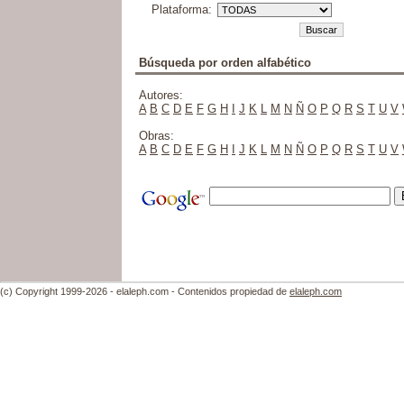
Plataforma:
Búsqueda por orden alfabético
Autores:
A
B
C
D
E
F
G
H
I
J
K
L
M
N
Ñ
O
P
Q
R
S
T
U
V
Obras:
A
B
C
D
E
F
G
H
I
J
K
L
M
N
Ñ
O
P
Q
R
S
T
U
V
(c) Copyright 1999-2026 - elaleph.com - Contenidos propiedad de
elaleph.com