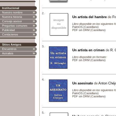
Institucional
Nuestro nombre
2.
Un artista del hambre
de
Fr
Nuestra historia
Consejo asesor
Libro disponible en los siguientes 
Preguntas comunes
PalmOS (Castellano)
Publicidad
PDF sin DRM (Castellano)
Contáctenos
Sitios Amigos
3.
Encuentros
Un artista en crimen
de
R. 
Astralisis
Libro disponible en formato:
PDF sin DRM (Castellano)
4.
Un asesinato
de
Anton Chéj
Libro disponible en los siguientes 
PalmOS (Castellano)
PDF sin DRM (Castellano)
5.