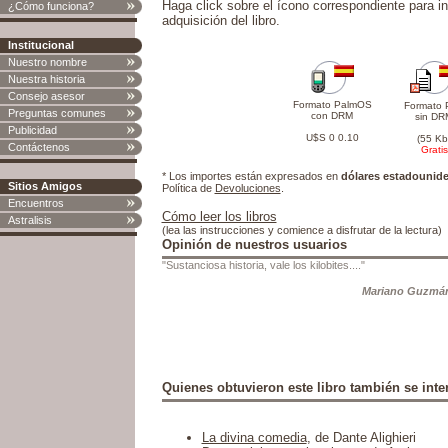
Haga click sobre el ícono correspondiente para in
¿Cómo funciona?
adquisición del libro.
Institucional
Nuestro nombre
Nuestra historia
Consejo asesor
Formato PalmOS
Formato 
Preguntas comunes
con DRM
sin DR
Publicidad
U$S 0 0.10
(55 Kb
Contáctenos
Gratis
* Los importes están expresados en
dólares estadounid
Sitios Amigos
Política de
Devoluciones
.
Encuentros
Cómo leer los libros
Astralisis
(lea las instrucciones y comience a disfrutar de la lectura)
Opinión de nuestros usuarios
"Sustanciosa historia, vale los kilobites...."
Mariano Guzmá
Quienes obtuvieron este libro también se inter
La divina comedia
, de Dante Alighieri