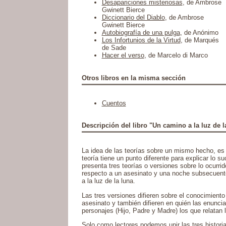
Desapariciones misteriosas
, de Ambrose
Gwinett Bierce
Diccionario del Diablo
, de Ambrose
Gwinett Bierce
Autobiografía de una pulga
, de Anónimo
Los Infortunios de la Virtud
, de Marqués
de Sade
Hacer el verso
, de Marcelo di Marco
Otros libros en la misma sección
Cuentos
Descripción del libro "Un camino a la luz de l
La idea de las teorías sobre un mismo hecho, es
teoría tiene un punto diferente para explicar lo su
presenta tres teorías o versiones sobre lo ocurri
respecto a un asesinato y una noche subsecuent
a la luz de la luna.
Las tres versiones difieren sobre el conocimiento
asesinato y también difieren en quién las enuncia
personajes (Hijo, Padre y Madre) los que relatan l
Solo como lectores podemos unir las tres histori