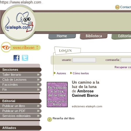
https://www.elaleph.com
Contac
usuario:
contraseña:
Recuperar co
Secciones
Autores
Cómo leerlos
Taller literario
Club de Lectores
Un camino a la
Facsímiles
luz de la luna
Fin
de
Ambrose
Gwinett Bierce
Editorial
Publicar un libro
Publicar un PDF
Servicios editoriales
Reseña del libro
Afiliados