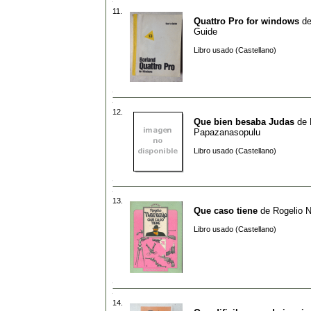
11.
Quattro Pro for windows
d
Guide
Libro usado (Castellano)
12.
Que bien besaba Judas
de
Papazanasopulu
Libro usado (Castellano)
13.
Que caso tiene
de
Rogelio N
Libro usado (Castellano)
14.