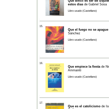
Que dificil es ser de izquie
estos dias
de
Gabriel Sosa
Libro usado (Castellano)
15.
Que el fuego no se apague
Sánchez
Libro usado (Castellano)
16.
Que empiece la fiesta
de
Ni
Ammaniti
Libro usado (Castellano)
17.
Que es el catolicismo
de
Is