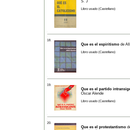
S. J
Libro usado (Castellano)
18.
Que es el espiritismo
de
Al
Libro usado (Castellano)
19.
Que es el partido intransig
Oscar Alende
Libro usado (Castellano)
20.
Que es el protestantismo
d