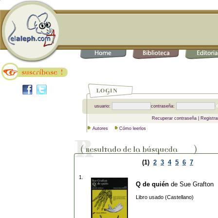
usuario:
contraseña:
Recuperar contraseña
|
Registra
Autores
Cómo leerlos
(1)
2
3
4
5
6
7
1.
Q de quién
de
Sue Grafton
Libro usado (Castellano)