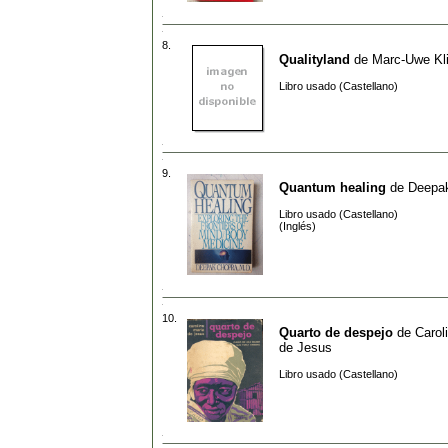
8.
Qualityland
de
Marc-Uwe Kl
Libro usado (Castellano)
9.
Quantum healing
de
Deepa
Libro usado (Castellano)
(Inglés)
10.
Quarto de despejo
de
Carol
de Jesus
Libro usado (Castellano)