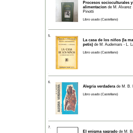
Procesos socioculturales y
alimentacion
de
M. Alvarez 
Pinotti
Libro usado (Castellano)
5.
La casa de los niños (la m
petis)
de
M. Audemars - L. L
Libro usado (Castellano)
6.
Alegria verdadera
de
M. B. 
Libro usado (Castellano)
7.
El enigma sagrado
de
M. Ba