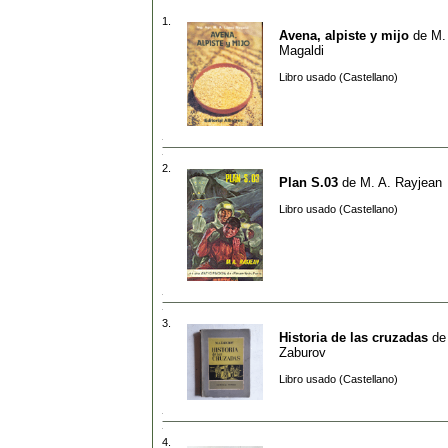
1.
Avena, alpiste y mijo
de
M.
Magaldi
Libro usado (Castellano)
2.
Plan S.03
de
M. A. Rayjean
Libro usado (Castellano)
3.
Historia de las cruzadas
d
Zaburov
Libro usado (Castellano)
4.