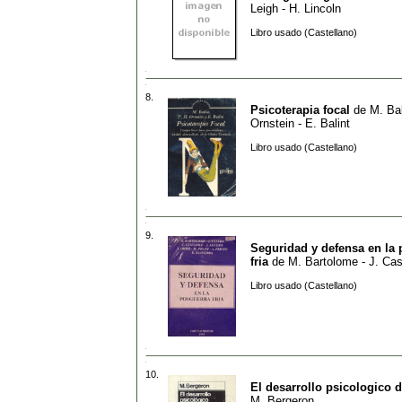
Leigh - H. Lincoln
Libro usado (Castellano)
8.
Psicoterapia focal
de
M. Bal
Ornstein - E. Balint
Libro usado (Castellano)
9.
Seguridad y defensa en la
fria
de
M. Bartolome - J. Cas
Libro usado (Castellano)
10.
El desarrollo psicologico d
M. Bergeron