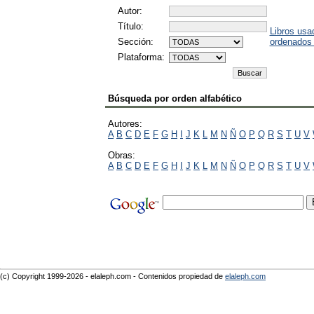
Autor:
Título:
Libros usa
Sección:
ordenados
Plataforma:
Búsqueda por orden alfabético
Autores:
A
B
C
D
E
F
G
H
I
J
K
L
M
N
Ñ
O
P
Q
R
S
T
U
V
Obras:
A
B
C
D
E
F
G
H
I
J
K
L
M
N
Ñ
O
P
Q
R
S
T
U
V
(c) Copyright 1999-2026 - elaleph.com - Contenidos propiedad de
elaleph.com