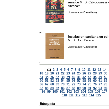
rusa
de
M. D. Calvocoressi -
Abraham
Libro usado (Castellano)
20.
Instalacion sanitaria en edi
M. D. Diaz Dorado
Libro usado (Castellano)
(1)
2
3
4
5
6
7
8
9
10
11
12
13
14
18
19
20
21
22
23
24
25
26
27
28
29
30
34
35
36
37
38
39
40
41
42
43
44
45
46
50
51
52
53
54
55
56
57
58
59
60
61
62
66
67
68
69
70
71
72
73
74
75
76
77
78
82
83
84
85
86
87
88
89
90
91
92
93
94
98
99
100
101
102
103
104
105
106
107
110
111
112
113
114
115
Búsqueda