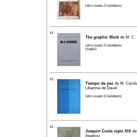
Libro usado (Castellano)
14.
The graphic Work
de
M. C.
Libro usado (Castellano)
(Inglés)
15.
Tiempo de paz
de
M. Cecil
Libarona de Davel
Libro usado (Castellano)
16.
Joaquin Costa siglo XIX
d
Aparicio