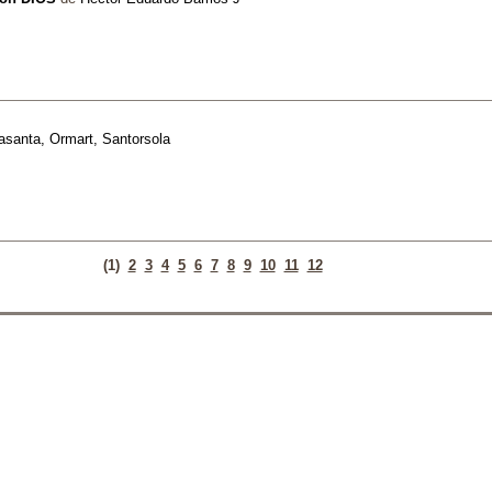
asanta, Ormart, Santorsola
(1)
2
3
4
5
6
7
8
9
10
11
12