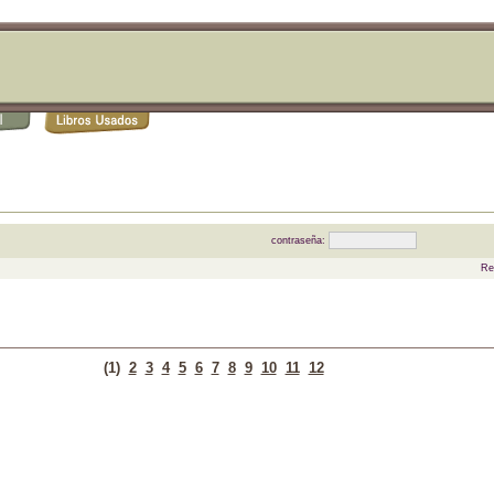
contraseña:
Re
(1)
2
3
4
5
6
7
8
9
10
11
12