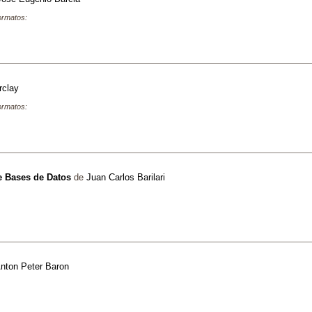
formatos:
rclay
formatos:
e Bases de Datos
de
Juan Carlos Barilari
nton Peter Baron