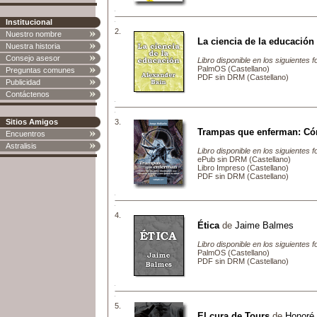
Institucional
2.
Nuestro nombre
La ciencia de la educación
Nuestra historia
Consejo asesor
Libro disponible en los siguientes 
PalmOS (Castellano)
Preguntas comunes
PDF sin DRM (Castellano)
Publicidad
Contáctenos
3.
Sitios Amigos
Trampas que enferman: Cóm
Encuentros
Astralisis
Libro disponible en los siguientes 
ePub sin DRM (Castellano)
Libro Impreso (Castellano)
PDF sin DRM (Castellano)
4.
Ética
de
Jaime Balmes
Libro disponible en los siguientes 
PalmOS (Castellano)
PDF sin DRM (Castellano)
5.
El cura de Tours
de
Honoré