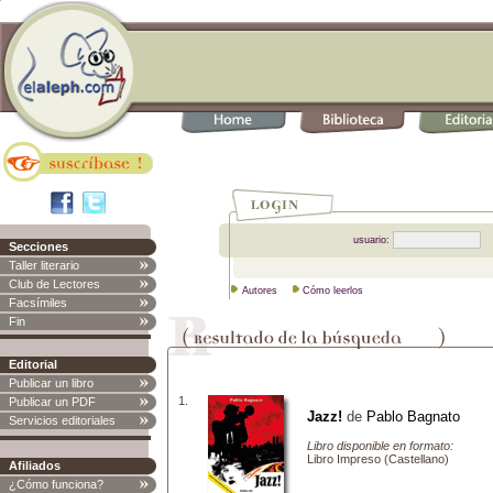
usuario:
Secciones
Taller literario
Club de Lectores
Autores
Cómo leerlos
Facsímiles
Fin
Editorial
Publicar un libro
1.
Publicar un PDF
Jazz!
de
Pablo Bagnato
Servicios editoriales
Libro disponible en formato:
Libro Impreso (Castellano)
Afiliados
¿Cómo funciona?