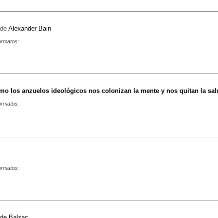
de
Alexander Bain
formatos:
o los anzuelos ideológicos nos colonizan la mente y nos quitan la sa
formatos:
formatos:
 de Balzac