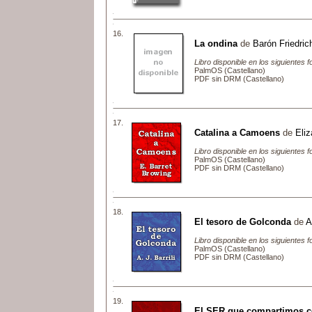
16.
La ondina
de
Barón Friedric
Libro disponible en los siguientes 
PalmOS (Castellano)
PDF sin DRM (Castellano)
17.
Catalina a Camoens
de
Eliz
Libro disponible en los siguientes 
PalmOS (Castellano)
PDF sin DRM (Castellano)
18.
El tesoro de Golconda
de
A
Libro disponible en los siguientes 
PalmOS (Castellano)
PDF sin DRM (Castellano)
19.
El SER que compartimos 