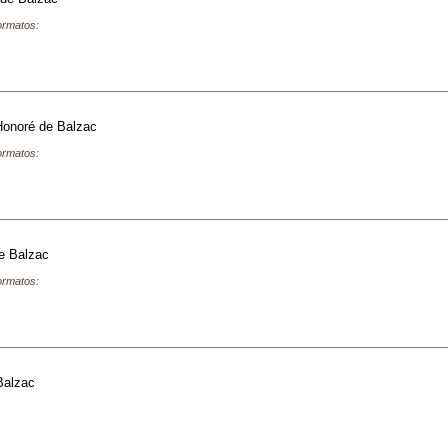
formatos:
Honoré de Balzac
formatos:
e Balzac
formatos:
Balzac