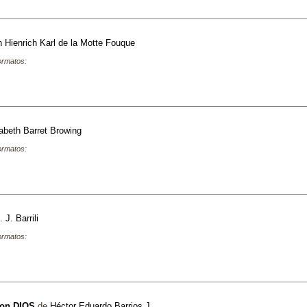
h Hienrich Karl de la Motte Fouque
formatos:
abeth Barret Browing
formatos:
. J. Barrili
formatos:
con DIOS
de
Héctor Eduardo Barrios J