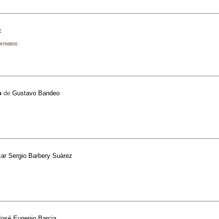
c
formatos:
o
de
Gustavo Bandeo
ar Sergio Barbery Suàrez
José Eugenio Barcia