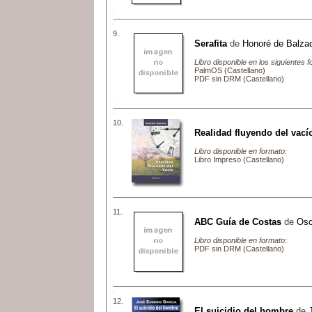
9.
Serafita
de
Honoré de Balza
Libro disponible en los siguientes 
PalmOS (Castellano)
PDF sin DRM (Castellano)
10.
Realidad fluyendo del vací
Libro disponible en formato:
Libro Impreso (Castellano)
11.
ABC Guía de Costas
de
Osc
Libro disponible en formato:
PDF sin DRM (Castellano)
12.
El suicidio del hombre
de