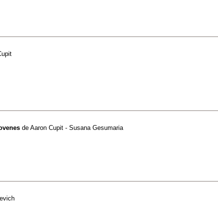
upit
jovenes
de
Aaron Cupit - Susana Gesumaria
evich