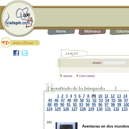
usuario:
Autores
Cómo leerlos
1
2
3
4
5
6
7
8
(9)
10
11
12
13
14
45
46
47
48
49
50
51
52
53
54
55
56
57
88
89
90
91
92
93
94
95
96
97
98
99
10
124
125
126
127
128
129
130
131
132
133
161.
Aventuras en dos mundos