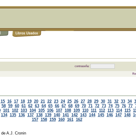
contraseña:
Re
15
16
17
18
19
20
21
22
23
24
25
26
27
28
29
30
31
32
33
34
58
59
60
61
62
63
64
65
66
67
68
69
70
71
72
73
74
75
76
77
0
101
102
103
104
105
106
107
108
109
110
111
112
113
114
115
1
134
135
136
137
138
139
140
141
142
143
144
145
146
147
148
1
157
158
159
160
161
162
de
A.J. Cronin