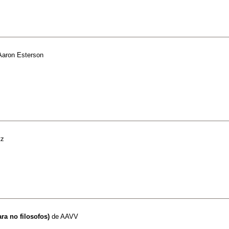
Aaron Esterson
tz
ara no filosofos)
de
AAVV