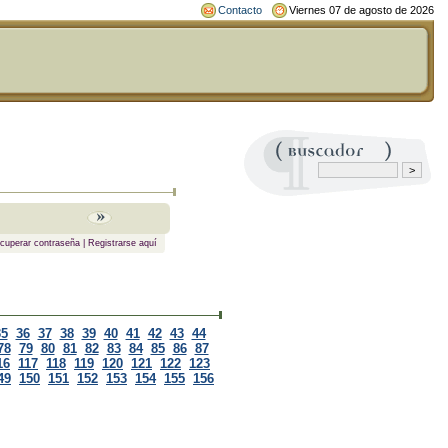
Contacto
Viernes 07 de agosto de 2026
cuperar contraseña
|
Registrarse aquí
35
36
37
38
39
40
41
42
43
44
78
79
80
81
82
83
84
85
86
87
16
117
118
119
120
121
122
123
49
150
151
152
153
154
155
156