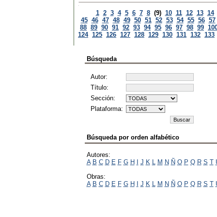
1
2
3
4
5
6
7
8
(9)
10
11
12
13
14
45
46
47
48
49
50
51
52
53
54
55
56
57
88
89
90
91
92
93
94
95
96
97
98
99
10
124
125
126
127
128
129
130
131
132
133
Búsqueda
Autor:
Título:
Sección:
Plataforma:
Búsqueda por orden alfabético
Autores:
A
B
C
D
E
F
G
H
I
J
K
L
M
N
Ñ
O
P
Q
R
S
T
Obras:
A
B
C
D
E
F
G
H
I
J
K
L
M
N
Ñ
O
P
Q
R
S
T