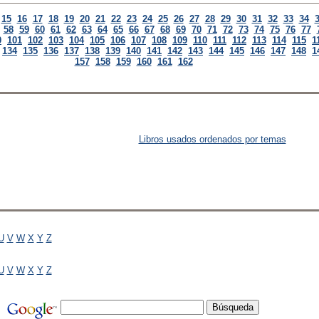
15
16
17
18
19
20
21
22
23
24
25
26
27
28
29
30
31
32
33
34
58
59
60
61
62
63
64
65
66
67
68
69
70
71
72
73
74
75
76
77
0
101
102
103
104
105
106
107
108
109
110
111
112
113
114
115
1
134
135
136
137
138
139
140
141
142
143
144
145
146
147
148
1
157
158
159
160
161
162
Libros usados ordenados por temas
U
V
W
X
Y
Z
U
V
W
X
Y
Z