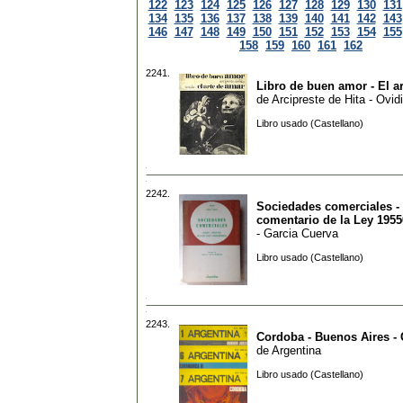
122
123
124
125
126
127
128
129
130
131
134
135
136
137
138
139
140
141
142
143
146
147
148
149
150
151
152
153
154
155
158
159
160
161
162
2241.
Libro de buen amor - El a
de
Arcipreste de Hita - Ovid
Libro usado (Castellano)
2242.
Sociedades comerciales - 
comentario de la Ley 1955
- Garcia Cuerva
Libro usado (Castellano)
2243.
Cordoba - Buenos Aires -
de
Argentina
Libro usado (Castellano)