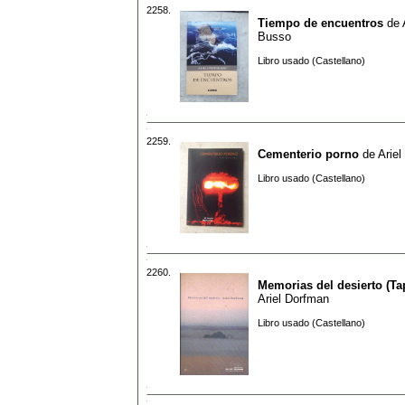
2258.
Tiempo de encuentros
de
Busso
Libro usado (Castellano)
2259.
Cementerio porno
de
Arie
Libro usado (Castellano)
2260.
Memorias del desierto (Ta
Ariel Dorfman
Libro usado (Castellano)