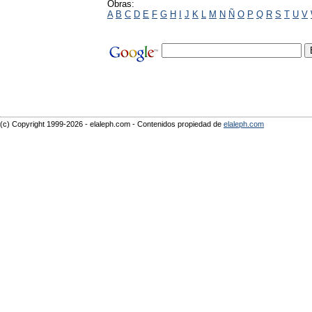
Obras:
A
B
C
D
E
F
G
H
I
J
K
L
M
N
Ñ
O
P
Q
R
S
T
U
V
(c) Copyright 1999-2026 - elaleph.com - Contenidos propiedad de
elaleph.com