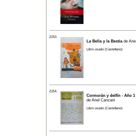
2253.
La Bella y la Bestia
de
Arie
Libro usado (Castellano)
2254.
Cormorán y delfín - Año 1 
de
Ariel Canzani
Libro usado (Castellano)